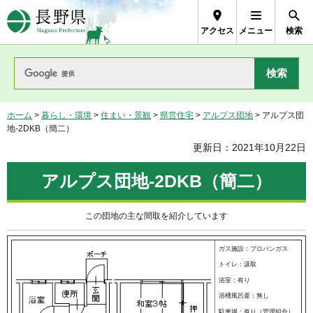
長野県Nagano Prefecture
アクセス
メニュー
検索
ホーム
>
暮らし・環境
>
住まい・景観
>
県営住宅
>
アルプス団地
> アルプス団
地-2DKB（簡二）
更新日：2021年10月22日
アルプス団地-2DKB（簡二）
この団地の主な間取を紹介しています
ガス施設：プロパンガス
トイレ：汲取
浴室：有り
浴槽風呂釜：無し
駐車場：有り（管理組合）