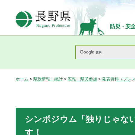
長野県Nagano Prefecture
防災・安
ホーム
>
県政情報・統計
>
広報・県民参加
>
発表資料（プレ
シンポジウム「独りじゃな
す！