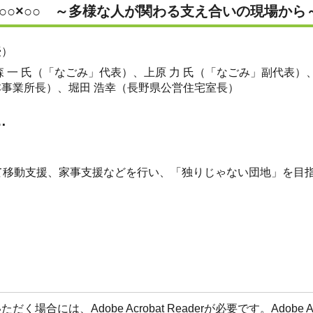
○○×○○ ～多様な人が関わる支え合いの現場から
授）
 一 氏（「なごみ」代表）、上原 力 氏（「なごみ」副代表）
本事業所長）、堀田 浩幸（長野県公営住宅室長）
…
て移動支援、家事支援などを行い、「独りじゃない団地」を目
場合には、Adobe Acrobat Readerが必要です。Adobe 