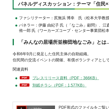
パネルディスカッション：テーマ「住民×
ファシリテーター：尻無浜 博幸 氏（松本大学教
パネラー：伊藤 由紀子 氏（「なごみ」顧問）、江森
侑一郎 氏（ワーカーズコープ・センター事業団松
「みんなの居場所並柳団地なごみ」とは
令和6年9月に発足した住民主体の自助組織。
住民間の交流イベントの開催、有償ボランティアとし
関連資料
プレスリリース資料（PDF：366KB）
別紙チラシ（PDF：1,577KB）
PDF形式のファイルをご覧いただく