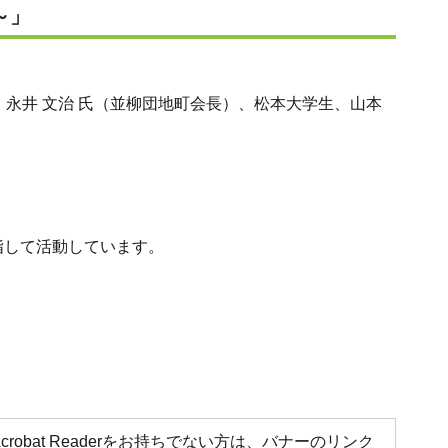
～」
、永井 文治 氏（並柳団地町会長）、松本大学生、山本
指して活動しています。
Acrobat Readerをお持ちでない方は、バナーのリンク