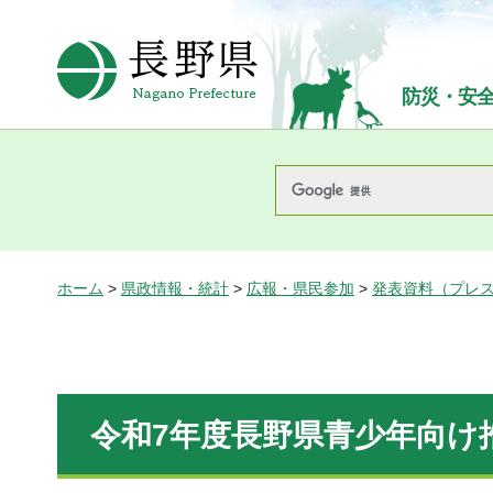
長野県Nagano Prefecture
防災・安
ホーム
>
県政情報・統計
>
広報・県民参加
>
発表資料（プレ
令和7年度長野県青少年向け