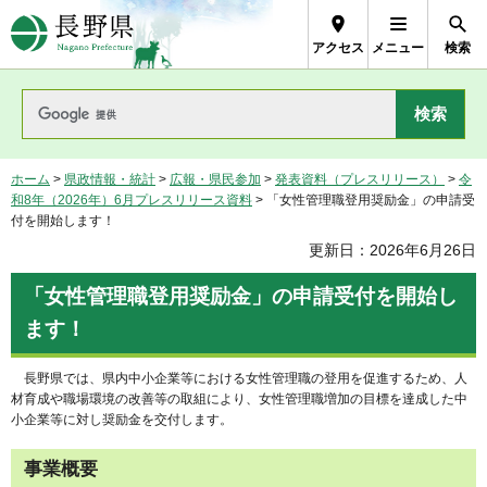
長野県Nagano Prefecture
アクセス
メニュー
検索
ホーム
>
県政情報・統計
>
広報・県民参加
>
発表資料（プレスリリース）
>
令
和8年（2026年）6月プレスリリース資料
> 「女性管理職登用奨励金」の申請受
付を開始します！
更新日：2026年6月26日
「女性管理職登用奨励金」の申請受付を開始し
ます！
長野県では、県内中小企業等における女性管理職の登用を促進するため、人
材育成や職場環境の改善等の取組により、女性管理職増加の目標を達成した中
小企業等に対し奨励金を交付します。
事業概要