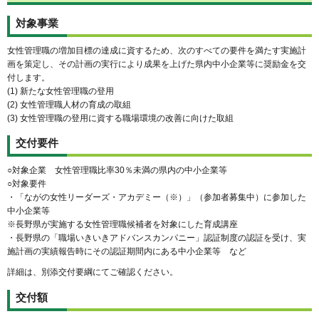
対象事業
女性管理職の増加目標の達成に資するため、次のすべての要件を満たす実施計
画を策定し、その計画の実行により成果を上げた県内中小企業等に奨励金を交
付します。
(1) 新たな女性管理職の登用
(2) 女性管理職人材の育成の取組
(3) 女性管理職の登用に資する職場環境の改善に向けた取組
交付要件
○対象企業 女性管理職比率30％未満の県内の中小企業等
○対象要件
・「ながの女性リーダーズ・アカデミー（※）」（参加者募集中）に参加した
中小企業等
※長野県が実施する女性管理職候補者を対象にした育成講座
・長野県の「職場いきいきアドバンスカンパニー」認証制度の認証を受け、実
施計画の実績報告時にその認証期間内にある中小企業等 など
詳細は、別添交付要綱にてご確認ください。
交付額