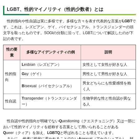
LGBT、性的マイノリティ（性的少数者）とは
性的指向や性自認は実に多様です。多様な方々を表す代表的な言葉が
LGBT
で
す。これは、レズビアン、ゲイ、バイセクシュアル、トランスジェンダーの頭
文字を取ったものです。SOGIの分類に沿って、LGBTについて解説したのが下
記の表です。
性の要
多様なアイデンティティの例
説明
素
L
esbian（レズビアン）
女性として女性が好きな人
性的指
G
ay（ゲイ）
男性として男性が好きな人
向
男女どちらにも性愛感情を抱
B
isexual（バイセクシュアル）
く人
T
ransgender（トランスジェンダ
生物学的な性と性自認が異な
性自認
ー）
る人
性自認や性的指向が明確でない
Q
uestioning（クエスチョニング）又は一部に
おいて性的マイノリティを総称する言葉として用いられることがある
Q
ueer（クィア）を加え、
LGBTQ
と呼ばれることも増えています。
さらに、
他者に性的に惹かれることのない
A
sexual（アセクシュアル）、好