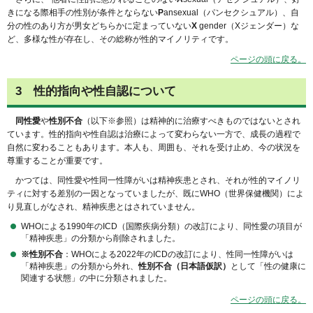
きになる際相手の性別が条件とならない
P
ansexual（パンセクシュアル）、自
分の性のあり方が男女どちらかに定まっていない
X
gender（Xジェンダー）な
ど、多様な性が存在し、その総称が性的マイノリティです。
ページの頭に戻る。
3 性的指向や性自認について
同性愛
や
性別不合
（以下※参照）は精神的に治療すべきものではないとされ
ています。性的指向や性自認は治療によって変わらない一方で、成長の過程で
自然に変わることもあります。本人も、周囲も、それを受け止め、今の状況を
尊重することが重要です。
かつては、同性愛や性同一性障がいは精神疾患とされ、それが性的マイノリ
ティに対する差別の一因となっていましたが、既にWHO（世界保健機関）によ
り見直しがなされ、精神疾患とはされていません。
WHOによる1990年のICD（国際疾病分類）の改訂により、同性愛の項目が
「精神疾患」の分類から削除されました。
※性別不合
：WHOによる2022年のICDの改訂により、性同一性障がいは
「精神疾患」の分類から外れ、
性別不合（日本語仮訳）
として「性の健康に
関連する状態」の中に分類されました。
ページの頭に戻る。