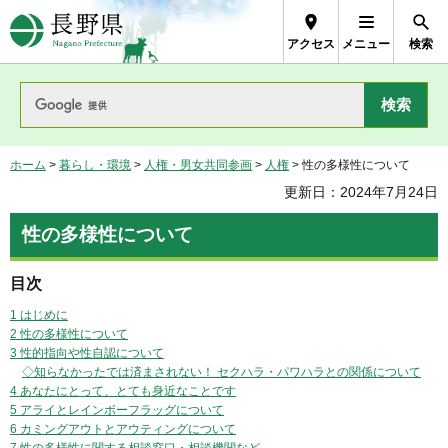
長野県Nagano Prefecture
アクセス
メニュー
検索
ホーム
>
暮らし・環境
>
人権・男女共同参画
>
人権
> 性の多様性について
更新日：2024年7月24日
性の多様性について
目次
1 はじめに
2 性の多様性について
3 性的指向や性自認について
◇知らなかったでは済まされない！ セクハラ・パワハラとの関係について
4 あなたにとって、とても身近なことです
5 アライとレインボーフラッグについて
6 カミングアウトとアウティングについて
7 性の多様性に関する相談窓口・相談機関など