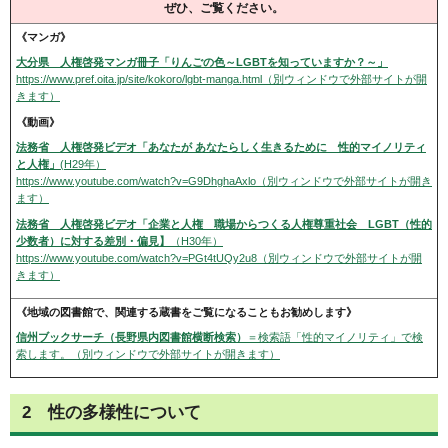
ぜひ、ご覧ください。
《マンガ》
大分県 人権啓発マンガ冊子「りんごの色～LGBTを知っていますか？～」
https://www.pref.oita.jp/site/kokoro/lgbt-manga.html（別ウィンドウで外部サイトが開
きます）
《動画》
法務省 人権啓発ビデオ「あなたが あなたらしく生きるために 性的マイノリティ
と人権」
(H29年）
https://www.youtube.com/watch?v=G9DhghaAxlo（別ウィンドウで外部サイトが開き
ます）
法務省 人権啓発ビデオ「企業と人権 職場からつくる人権尊重社会 LGBT（性的
少数者）に対する差別・偏見】
（H30年）
https://www.youtube.com/watch?v=PGt4tUQy2u8（別ウィンドウで外部サイトが開
きます）
《地域の図書館で、関連する蔵書をご覧になることもお勧めします》
信州ブックサーチ（長野県内図書館横断検索）
＝検索語「性的マイノリティ」で検
索します。（別ウィンドウで外部サイトが開きます）
2 性の多様性について