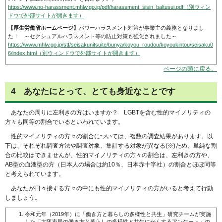
https://www.no-harassment.mhlw.go.jp/pdf/harassment_sisin_baltusui.pdf（別ウィン
ドウで外部サイトが開きます）
【厚生労働省ホームページ】
パワーハラスメント対策が事業主の義務となりまし
た！ ～セクシュアルハラスメント等の防止対策も強化されました～
https://www.mhlw.go.jp/stf/seisakunitsuite/bunya/koyou_roudou/koyoukintou/seisaku0
6/index.html（別ウィンドウで外部サイトが開きます）
ページの頭に戻る。
4 あなたにとって、とても身近なことです
あなたの周りに左利きの方はいますか？ LGBTを含む性的マイノリティの
方々も同等の割合でいるといわれています。
性的マイノリティの方々の割合については、複数の調査結果があります。以
下は、それぞれ調査方法や調査対象、集計する対象が異なる(※)ため、単純な割
合の比較はできませんが、性的マイノリティの方々の割合は、左利きの方や、
AB型の血液型の方（日本人の場合は約10％、日本赤十字社）の割合とほぼ同等
と考えられています。
あなたが日々接する方々の中にも性的マイノリティの方がいると考えて行動
しましょう。
令和元年（2019年）に「働き方と暮らしの多様性と共生」研究チームが実施
した「大阪市民の働き方と暮らしの多様性と共生にかんするアンケート」の