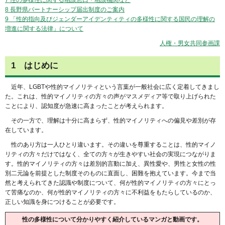
8 長野県パートナーシップ届出制度のご案内
9 「性的指向及びジェンダーアイデンティティの多様性に関する国民の理解の
増進に関する法律」について
人権・男女共同参画課
1 はじめに
近年、LGBTや性的マイノリティという言葉が一般社会に広く定着してきまし
た。これは、性的マイノリティの方々の声がマスメディア等で取り上げられた
ことにより、認知度が急速に高まったことが考えられます。
その一方で、理解は十分に高まらず、性的マイノリティへの偏見や差別が存
在しています。
性のあり方は一人ひとり違います。その違いを尊重することは、性的マイノ
リティの方々だけではなく、全ての方々が生きやすい社会の実現につながりま
す。性的マイノリティの方々は差別的言動に加え、異性愛や、男性と女性の性
別二元論を前提とした制度そのものに直面し、困難を抱えています。今まで当
然と考えられてきた認識や制度について、何が性的マイノリティの方々にとっ
て苦痛なのか、何が性的マイノリティの方々に不利益をもたらしているのか、
正しい知識を身につけることが必要です。
性の多様性について分かりやすく紹介しているマンガと動画です。