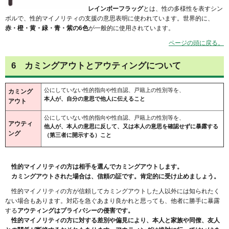
レインボーフラッグ
とは、性の多様性を表すシン
ボルで、性的マイノリティの支援の意思表明に使われています。世界的に、
赤・橙・黄・緑・青・紫の6色
が一般的に使用されています。
ページの頭に戻る。
6 カミングアウトとアウティングについて
公にしていない性的指向や性自認、戸籍上の性別等を、
カミング
本人が、自分の意思で他人に伝えること
アウト
公にしていない性的指向や性自認、戸籍上の性別等を、
アウティ
他人が、本人の意思に反して、又は本人の意思を確認せずに暴露する
ング
（第三者に開示する）こと
性的マイノリティの方
は相手を選んでカミングアウトします。
カミングアウトされた場合は、信頼の証です。肯定的に受け止めましょう。
性的マイノリティの方が信頼してカミングアウトした人以外には知られたく
ない場合もあります。対応を急ぐあまり良かれと思っても、他者に勝手に暴露
する
アウティングはプライバシーの侵害です。
性的マイノリティの方に対する差別や偏見により、本人と家族や同僚、友人