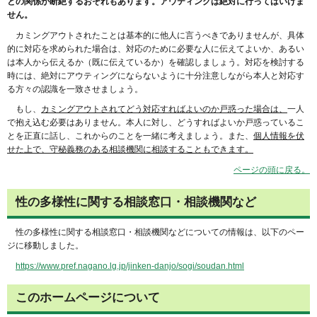
との関係が断絶するおそれもあります。アウティングは絶対に行ってはいけま
せん。
カミングアウトされたことは基本的に他人に言うべきでありませんが、具体
的に対応を求められた場合は、対応のために必要な人に伝えてよいか、あるい
は本人から伝えるか（既に伝えているか）を確認しましょう。対応を検討する
時には、絶対にアウティングにならないように十分注意しながら本人と対応す
る方々の認識を一致させましょう。
もし、
カミングアウトされてどう対応すればよいのか戸惑った場合は、
一人
で抱え込む必要はありません。本人に対し、どうすればよいか戸惑っているこ
とを正直に話し、これからのことを一緒に考えましょう。また、
個人情報を伏
せた上で、守秘義務のある相談機関に相談することもできます。
ページの頭に戻る。
性の多様性に関する相談窓口・相談機関など
性の多様性に関する相談窓口・相談機関などについての情報は、以下のペー
ジに移動しました。
https://www.pref.nagano.lg.jp/jinken-danjo/sogi/soudan.html
このホームページについて