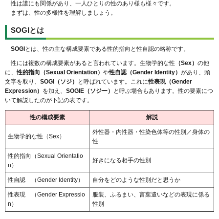
性は誰にも関係があり、一人ひとりの性のあり様も様々です。
まずは、性の多様性を理解しましょう。
SOGIとは
SOGI
とは、性の主な構成要素である性的指向と性自認の略称です。
性には複数の構成要素があると言われています。生物学的な性
（Sex）
の他
に、
性的指向（Sexual Orientation）
や
性自認（Gender Identity）
があり、頭
文字を取り、
SOGI（ソジ）
と呼ばれています。これに
性表現（Gender
Expression）
を加え、
SOGIE（ソジー）
と呼ぶ場合もあります。性の要素につ
いて解説したのが下記の表です。
性の構成要素
解説
外性器・内性器・性染色体等の性別／身体の
生物学的な性（Sex）
性
性的指向（Sexual Orientatio
好きになる相手の性別
n）
性自認 （Gender Identity）
自分をどのような性別だと思うか
性表現 （Gender Expressio
服装、ふるまい、言葉遣いなどの表現に係る
n）
性別