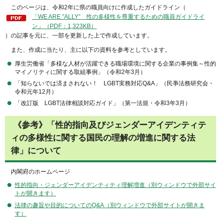
このページは、令和2年に県の職員向けに作成したガイドライン（
「WE ARE ”ALLY” 性の多様性を尊重するための職員ガイドライ
ン」（PDF：1,323KB）
）の記事を元に、一部を更新した上で作成しています。
また、作成に当たり、主に以下の資料を参考としています。
厚生労働省「多様な人材が活躍できる職場環境に関する企業の事例集～性的
マイノリティに関する取組事例」（令和2年3月）
「知らないでは済まされない！ LGBT実務対応Q&A」（民亊法務研究会・
令和元年12月）
「改訂版 LGBT法律相談対応ガイド」（第一法規・令和3年3月）
《参考》「性的指向及びジェンダーアイデンティテ
ィの多様性に関する国民の理解の増進に関する法
律」について
内閣府のホームページ
性的指向・ジェンダーアイデンティティ理解増進（別ウィンドウで外部サイ
トが開きます）
法律の趣旨や目的についてのQ&A（別ウィンドウで外部サイトが開きま
す）