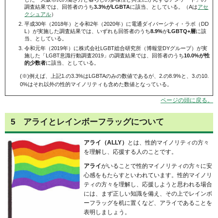
調査結果では、回答者のうち
3.3%がLGBTA
に該当、としている。（Aは
アセ
クシュアル
）
平成30年（2018年）と令和2年（2020年）に電通ダイバーシティ・ラボ（DD
L）が実施した調査結果では、いずれも回答者のうち
8.9%
が
LGBTQ+層
に該
当、としている。
令和元年（2019年）に株式会社LGBT総合研究所（博報堂DYグループ）が実
施した「LGBT意識行動調査2019」の調査結果では、回答者のうち
10.0%が性
的少数者
に該当、としている。
(※)例えば、上記1.の3.3%はLGBTAのみの数値であるが、2.の8.9%と、3.の10.
0%はそれ以外の性的マイノリティも含めた数値となっている。
ページの頭に戻る。
5 アライとレインボーフラッグについて
アライ（A
LLY）
とは、性的マイノリティの方々
を理解し、応援する人のことです。
アライ
がいることで性的マイノリティの方々に安
心感をもたらすといわれています。性的マイノリ
ティの方々を理解し、応援しようと思われる場合
には、まず正しい知識を備え、その上でレインボ
ーフラッグを机に置くなど、アライであることを
表明しましょう。