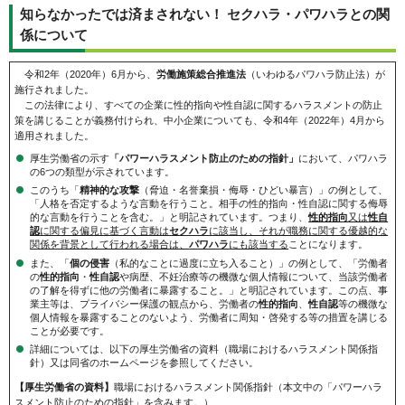
知らなかったでは済まされない！ セクハラ・パワハラとの関
係について
令和2年（2020年）6月から、
労働施策総合推進法
（いわゆるパワハラ防止法）が
施行されました。
この法律により、すべての企業に性的指向や性自認に関するハラスメントの防止
策を講じることが義務付けられ、中小企業についても、令和4年（2022年）4月から
適用されました。
厚生労働省の示す
「パワーハラスメント防止のための指針」
において、パワハラ
の6つの類型が示されています。
このうち「
精神的な攻撃
（脅迫・名誉棄損・侮辱・ひどい暴言）」の例として、
「人格を否定するような言動を行うこと。相手の性的指向・性自認に関する侮辱
的な言動を行うことを含む。」と明記されています。つまり、
性的指向
又は
性自
認
に関する偏見に基づく言動は
セクハラ
に該当し、それが職務に関する優越的な
関係を背景として行われる場合は、
パワハラ
にも該当する
ことになります。
また、「
個の侵害
（私的なことに過度に立ち入ること）」の例として、「労働者
の
性的指向
・
性自認
や病歴、不妊治療等の機微な個人情報について、当該労働者
の了解を得ずに他の労働者に暴露すること。」と明記されています。この点、事
業主等は、プライバシー保護の観点から、労働者の
性的指向
、
性自認
等の機微な
個人情報を暴露することのないよう、労働者に周知・啓発する等の措置を講じる
ことが必要です。
詳細については、以下の厚生労働省の資料（職場におけるハラスメント関係指
針）又は同省のホームページを参照してください。
【厚生労働省の資料】
職場におけるハラスメント関係指針（本文中の「パワーハラ
スメント防止のための指針」を含みます。）