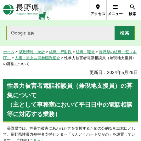
長野県Nagano Prefecture
アクセス
メニュー
検索
ホーム
>
県政情報・統計
>
組織・行財政
>
組織・職員
>
長野県の組織一覧（本
庁）
>
人権・男女共同参画課紹介
> 性暴力被害者電話相談員（兼現地支援員）
の募集について
更新日：2024年5月28日
性暴力被害者電話相談員（兼現地支援員）の募
集について
（主として事務室において平日日中の電話相談
等に対応する業務）
長野県では、性暴力被害にあわれた方を支援するための公的な相談窓口とし
て、長野県性暴力被害者支援センター「りんどうハートながの」を設置してい
ます。（詳細は
こちら
）