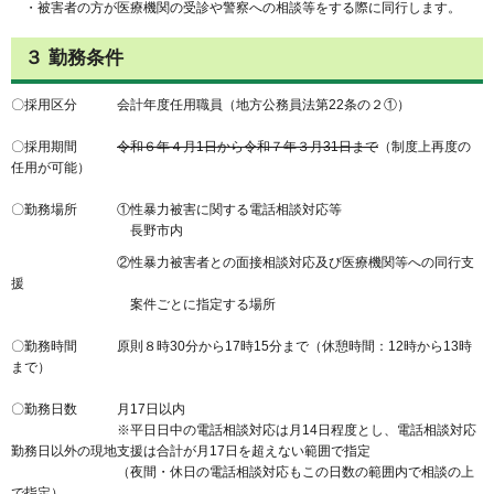
・被害者の方が医療機関の受診や警察への相談等をする際に同行します。
３ 勤務条件
〇採用区分 会計年度任用職員（地方公務員法第22条の２①）
〇採用期間
令和６年４月1日から令和７年３月31日まで
（制度上再度の
任用が可能）
〇勤務場所 ①性暴力被害に関する電話相談対応等
長野市内
②性暴力被害者との面接相談対応及び医療機関等への同行支
援
案件ごとに指定する場所
〇勤務時間 原則８時30分から17時15分まで（休憩時間：12時から13時
まで）
〇勤務日数 月17日以内
※平日日中の電話相談対応は月14日程度とし、電話相談対応
勤務日以外の現地支援は合計が月17日を超えない範囲で指定
（夜間・休日の電話相談対応もこの日数の範囲内で相談の上
で指定）