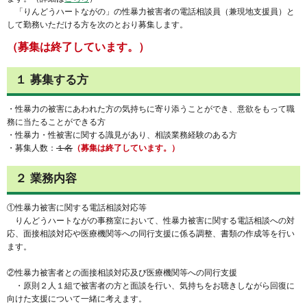
「りんどうハートながの」の性暴力被害者の電話相談員（兼現地支援員）と
して勤務いただける方を次のとおり募集します。
（募集は終了しています。）
１ 募集する方
・性暴力の被害にあわれた方の気持ちに寄り添うことができ、意欲をもって職
務に当たることができる方
・性暴力・性被害に関する識見があり、相談業務経験のある方
・募集人数：
１名
（募集は終了しています。）
２ 業務内容
①性暴力被害に関する電話相談対応等
りんどうハートながの事務室において、性暴力被害に関する電話相談への対
応、面接相談対応や医療機関等への同行支援に係る調整、書類の作成等を行い
ます。
②性暴力被害者との面接相談対応及び医療機関等への同行支援
・原則２人１組で被害者の方と面談を行い、気持ちをお聴きしながら回復に
向けた支援について一緒に考えます。