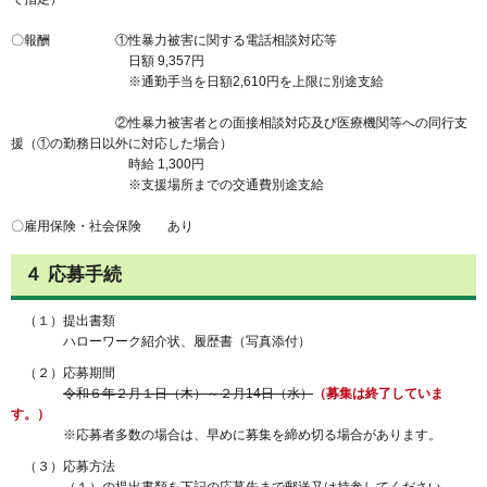
〇報酬 ①性暴力被害に関する電話相談対応等
日額 9,357円
※通勤手当を日額2,610円を上限に別途支給
②性暴力被害者との面接相談対応及び医療機関等への同行支
援（①の勤務日以外に対応した場合）
時給 1,300円
※支援場所までの交通費別途支給
〇雇用保険・社会保険 あり
４ 応募手続
（１）提出書類
ハローワーク紹介状、履歴書（写真添付）
（２）応募期間
令和６年２月１日（木）～２月14日（水）
（募集は終了していま
す。）
※応募者多数の場合は、早めに募集を締め切る場合があります。
（３）応募方法
（１）の提出書類を下記の応募先まで郵送又は持参してください。