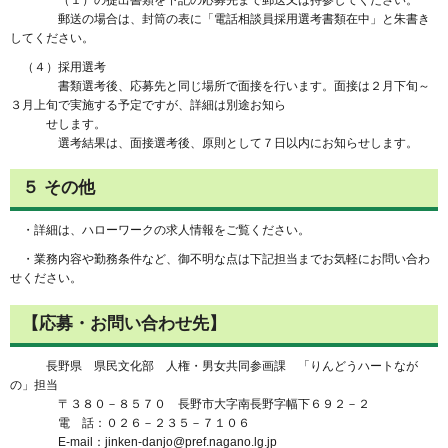
郵送の場合は、封筒の表に「電話相談員採用選考書類在中」と朱書き
してください。
（４）採用選考
書類選考後、応募先と同じ場所で面接を行います。面接は２月下旬～
３月上旬で実施する予定ですが、詳細は別途お知ら
せします。
選考結果は、面接選考後、原則として７日以内にお知らせします。
５ その他
・詳細は、ハローワークの求人情報をご覧ください。
・業務内容や勤務条件など、御不明な点は下記担当までお気軽にお問い合わ
せください。
【応募・お問い合わせ先】
長野県 県民文化部 人権・男女共同参画課 「りんどうハートなが
の」担当
〒３８０－８５７０ 長野市大字南長野字幅下６９２－２
電 話：０２６－２３５－７１０６
E-mail：jinken-danjo@pref.nagano.lg.jp