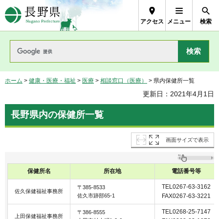
長野県Nagano Prefecture
アクセス
メニュー
検索
ホーム
>
健康・医療・福祉
>
医療
>
相談窓口（医療）
> 県内保健所一覧
更新日：2021年4月1日
長野県内の保健所一覧
画面サイズで表示
保健所名
所在地
電話番号等
TEL0267-63-3162
〒385-8533
佐久保健福祉事務所
佐久市跡部65-1
FAX0267-63-3221
TEL0268-25-7147
〒386-8555
上田保健福祉事務所