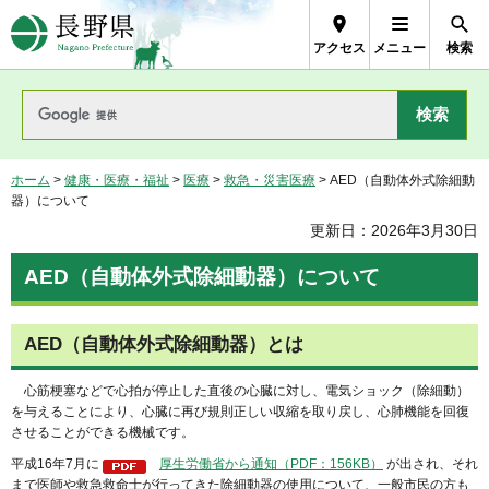
長野県Nagano Prefecture
アクセス
メニュー
検索
ホーム
>
健康・医療・福祉
>
医療
>
救急・災害医療
> AED（自動体外式除細動
器）について
更新日：2026年3月30日
AED（自動体外式除細動器）について
AED（自動体外式除細動器）とは
心筋梗塞などで心拍が停止した直後の心臓に対し、電気ショック（除細動）
を与えることにより、心臓に再び規則正しい収縮を取り戻し、心肺機能を回復
させることができる機械です。
平成16年7月に
厚生労働省から通知（PDF：156KB）
が出され、それ
まで医師や救急救命士が行ってきた除細動器の使用について、一般市民の方も