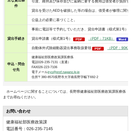
主な貸出条
引渡、維持及び保存並びに返納に要する費用は借受者が負担す
件
貸出を受けたAEDを破損した等の場合は、借受者が修理に関
公益上の必要に基づくこと。
事前に電話等で予約していただき、貸出申請書（様式第1号）
貸出手続き
貸出申請書（様式第1号）
（PDF：71KB）
自動体外式除細動器貸出事務取扱要領
（PDF：90KB
健康福祉部医療政策課医療係
電話026-235-7131（直通）
申込・問合
FAX026-223-7106
せ先
電子メール
iryo@pref.nagano.lg.jp
住所〒380-8570長野市大字南長野字幅下692-2
ホームページに関することについては、長野県健康福祉部医療政策課医療係
までお尋ねください。
お問い合わせ
健康福祉部医療政策課
電話番号：026-235-7145