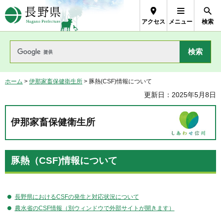
長野県Nagano Prefecture
アクセス
メニュー
検索
ホーム
>
伊那家畜保健衛生所
> 豚熱(CSF)情報について
更新日：2025年5月8日
伊那家畜保健衛生所
豚熱（CSF)情報について
長野県におけるCSFの発生と対応状況について
農水省のCSF情報（別ウィンドウで外部サイトが開きます）