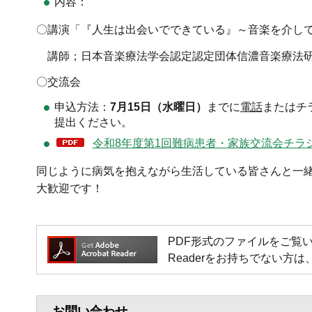
内容：
〇講演「『人生は出会いでできている』～音楽を介し
講師；日本音楽療法学会認定認定団体信濃音楽療法研
〇交流会
申込方法：
7月15日（水曜日）
までに
電話
またはチ
提出ください。
令和8年度第1回難病患者・家族交流会チラシ（
同じように病気を抱えながら生活している皆さんと一
大歓迎です！
PDF形式のファイルをご覧いただく場
Readerをお持ちでない
お問い合わせ