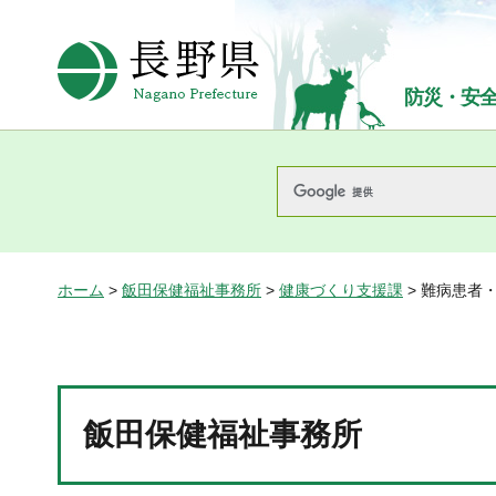
長野県Nagano Prefecture
防災・安
ホーム
>
飯田保健福祉事務所
>
健康づくり支援課
> 難病患者
飯田保健福祉事務所