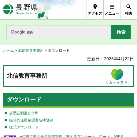
長野県Nagano Prefecture
アクセス
メニュー
検索
ホーム
>
北信教育事務所
> ダウンロード
更新日：2026年4月22日
北信教育事務所
ダウンロード
前歴証明書交付願
臨時的任用希望者名簿登録
様式ダウンロード
●指導主事の学校訪問支援に関するアンケート（ワード：50KB）