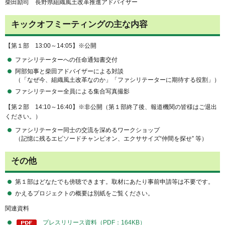
柴田励司 長野県組織風土改革推進アドバイザー
キックオフミーティングの主な内容
【第１部 13:00～14:05】※公開
ファシリテーターへの任命通知書交付
阿部知事と柴田アドバイザーによる対談
（「なぜ今、組織風土改革なのか」「ファシリテーターに期待する役割」）
ファシリテーター全員による集合写真撮影
【第２部 14:10～16:40】※非公開（第１部終了後、報道機関の皆様はご退出
ください。）
ファシリテーター同士の交流を深めるワークショップ
（記憶に残るエピソードチャンピオン、エクササイズ“仲間を探せ” 等）
その他
第１部はどなたでも傍聴できます。取材にあたり事前申請等は不要です。
かえるプロジェクトの概要は別紙をご覧ください。
関連資料
プレスリリース資料（PDF：164KB）