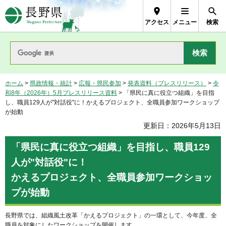
長野県Nagano Prefecture
アクセス
メニュー
検索
ホーム
>
県政情報・統計
>
広報・県民参加
>
発表資料（プレスリリース）
>
令
和8年（2026年）5月プレスリリース資料
> 「県民に真に役立つ組織」を目指
し、職員129人が"対話役"に！かえるプロジェクト、全職員参加ワークショップ
が始動
更新日：2026年5月13日
「県民に真に役立つ組織」を目指し、職員129
人が"対話役"に！
かえるプロジェクト、全職員参加ワークショッ
プが始動
長野県では、組織風土改革「かえるプロジェクト」の一環として、今年度、全
職員を対象にしたワークショップを開催します。