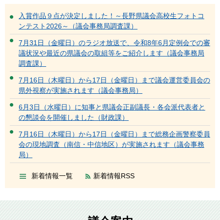
入賞作品９点が決定しました！～長野県議会高校生フォトコ
ンテスト2026～（議会事務局調査課）
7月31日（金曜日）のラジオ放送で、令和8年6月定例会での審
議状況や最近の県議会の取組等をご紹介します（議会事務局
調査課）
7月16日（木曜日）から17日（金曜日）まで議会運営委員会の
県外視察が実施されます（議会事務局）
6月3日（水曜日）に知事と県議会正副議長・各会派代表者と
の懇談会を開催しました（財政課）
7月16日（木曜日）から17日（金曜日）まで総務企画警察委員
会の現地調査（南信・中信地区）が実施されます（議会事務
局）
新着情報一覧
新着情報RSS