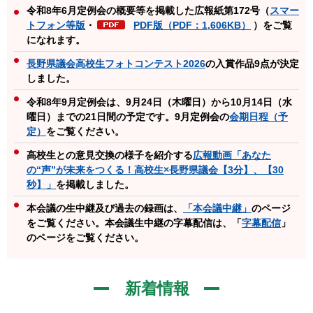
令和8年6月定例会の概要等を掲載した広報紙第172号（
スマー
トフォン等版
・
PDF版（PDF：1,606KB）
）をご覧
になれます。
長野県議会高校生フォトコンテスト2026
の入賞作品9点が決定
しました。
令和8年9月定例会は、9月24
日（木曜日）から10月14
日（水
曜日）までの21日間の予定
です。9
月定例会の
会期日程（予
定）
をご覧ください。
高校生との意見交換の様子を紹介する
広報動画「あなた
の“声”が未来をつくる！高校生×長野県議会【3分】、【30
秒】」
を掲載しました。
本会議の生中継及び過去の録画は、
「本会議中継」
のページ
をご覧ください。本会議生中継の字幕配信は、「
字幕配信
」
のページをご覧ください。
新着情報