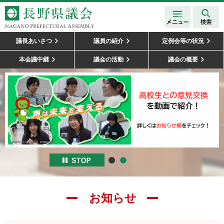
メニュ
検索
長野県議会
ー
NAGANO
議長あいさつ
議員の紹介
定例会等の状況
PREFECTURAL
本会議中継
議会の活動
議会の概要
ASSEMBLY
お知らせ