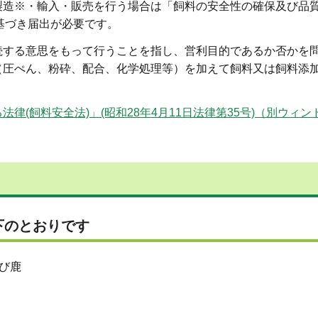
製造※・輸入・販売を行う場合は「飼料の安全性の確保及び品
)に基づき届出が必要です。
続する意思をもって行うことを指し、営利目的であるか否かを
（圧ぺん、粉砕、配合、化学処理等）を加えて飼料又は飼料添
律(飼料安全法)」(昭和28年4月11日法律第35号)（別ウィ
下のとおりです
び鹿