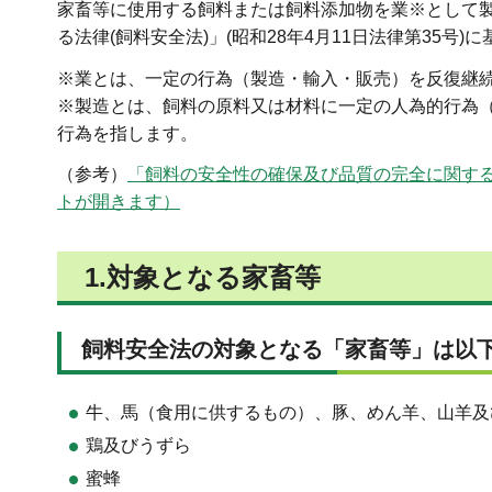
家畜等に使用する飼料または飼料添加物を業※として
る法律(飼料安全法)」(昭和28年4月11日法律第35号
※業とは、一定の行為（製造・輸入・販売）を反復継
※製造とは、飼料の原料又は材料に一定の人為的行為
行為を指します。
（参考）
「飼料の安全性の確保及び品質の完全に関する法
トが開きます）
1.対象となる家畜等
飼料安全法の対象となる「家畜等」は以
牛、馬（食用に供するもの）、豚、めん羊、山羊及
鶏及びうずら
蜜蜂