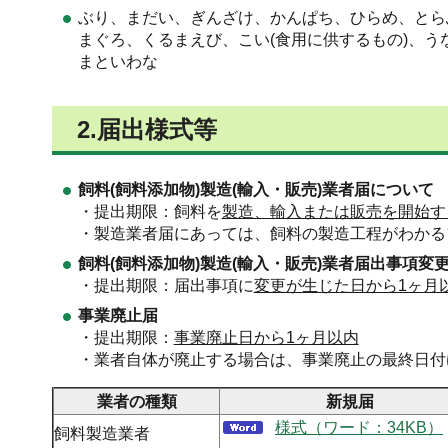
ぶり、まだい、ぎんざけ、かんぱち、ひらめ、とら
まぐろ、くるまえび、こい(食用に供するもの)、
まといわな
2.届出様式等
飼料(飼料添加物)製造(輸入・販売)業者届について
・提出期限：飼料を
製造、輸入または販売を開始す
・製造業者届にあっては、飼料の製造工程がわかる
飼料(飼料添加物)製造(輸入・販売)業者届出事項変
・提出期限：届出事項に
変更が生じた日から1ヶ月
事業廃止届
・提出期限：
事業廃止日から1ヶ月以内
・業者自体が廃止する場合は、事業廃止の最終日付
業者の種類
新規届
様式（ワード：34KB）
飼料製造業者