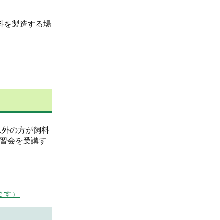
料を製造する場
）
以外の方が飼料
講習会を受講す
ます）