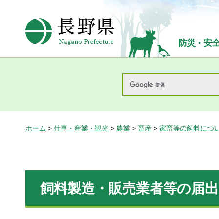
長野県Nagano Prefecture
防災・安
ホーム
>
仕事・産業・観光
>
農業
>
畜産
>
家畜等の飼料につ
飼料製造・販売業者等の届出