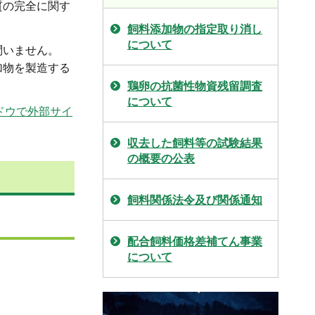
質の完全に関す
飼料添加物の指定取り消し
について
問いません。
加物を製造する
鶏卵の抗菌性物資残留調査
について
ンドウで外部サイ
収去した飼料等の試験結果
の概要の公表
飼料関係法令及び関係通知
配合飼料価格差補てん事業
について