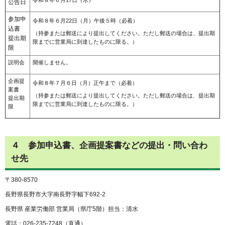
公告日
参加申
令和８年６月22日（月）午後５時（必着）
込書
（持参または郵送により提出してください。ただし郵送の場合は、提出期
提出期
限までに営業局に到達したものに限る。）
限
説明会
開催しません。
企画提
令和８年７月６日（月）正午まで（必着）
案書
（持参または郵送により提出してください。ただし郵送の場合は、提出期
提出期
限までに営業局に到達したものに限る。）
限
４ 参加申込書、企画提案書などの提出・問い合わ
せ先
〒380-8570
長野県長野市大字南長野字幅下692-2
長野県 産業労働部 営業局（県庁5階）担当：清水
電話：026-235-7248（直通）