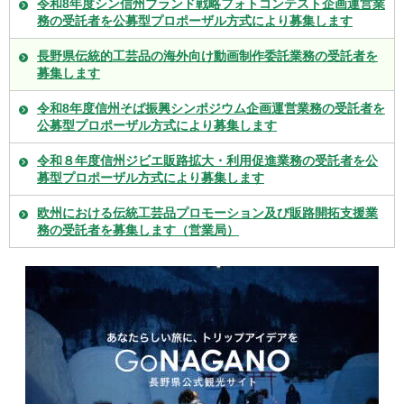
令和8年度シン信州ブランド戦略フォトコンテスト企画運営業
務の受託者を公募型プロポーザル方式により募集します
長野県伝統的工芸品の海外向け動画制作委託業務の受託者を
募集します
令和8年度信州そば振興シンポジウム企画運営業務の受託者を
公募型プロポーザル方式により募集します
令和８年度信州ジビエ販路拡大・利用促進業務の受託者を公
募型プロポーザル方式により募集します
欧州における伝統工芸品プロモーション及び販路開拓支援業
務の受託者を募集します（営業局）