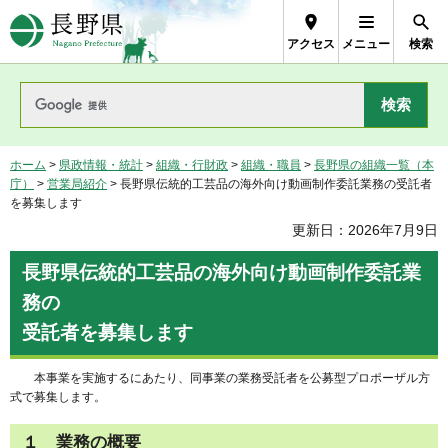
長野県Nagano Prefecture
アクセス
メニュー
検索
ホーム
>
県政情報・統計
>
組織・行財政
>
組織・職員
>
長野県の組織一覧（本
庁）
>
営業局紹介
> 長野県伝統的工芸品の海外向け動画制作委託業務の受託者
を募集します
更新日：2026年7月9日
長野県伝統的工芸品の海外向け動画制作委託業
務の
受託者を募集します
本事業を実施するにあたり、同事業の業務受託者を公募型プロポーザル方
式で募集します。
１ 業務の概要