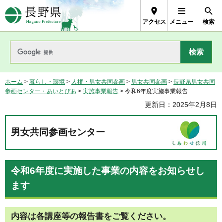
長野県Nagano Prefecture
アクセス
メニュー
検索
ホーム
>
暮らし・環境
>
人権・男女共同参画
>
男女共同参画
>
長野県男女共同
参画センター・あいとぴあ
>
実施事業報告
> 令和6年度実施事業報告
更新日：2025年2月8日
男女共同参画センター
令和6年度に実施した事業の内容をお知らせし
ます
内容は各講座等の報告書をご覧ください。