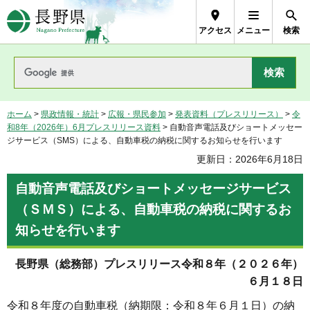
長野県Nagano Prefecture
アクセス
メニュー
検索
ホーム
>
県政情報・統計
>
広報・県民参加
>
発表資料（プレスリリース）
>
令
和8年（2026年）6月プレスリリース資料
> 自動音声電話及びショートメッセー
ジサービス（SMS）による、自動車税の納税に関するお知らせを行います
更新日：2026年6月18日
自動音声電話及びショートメッセージサービス
（ＳＭＳ）による、自動車税の納税に関するお
知らせを行います
長野県（総務部）プレスリリース令和８年（２０２６年）
６月１８日
令和８年度の自動車税（納期限：令和８年６月１日）の納