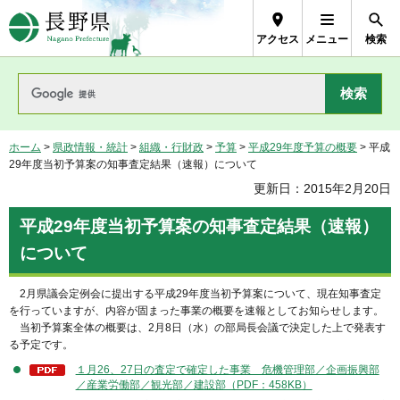
長野県Nagano Prefecture
アクセス
メニュー
検索
ホーム
>
県政情報・統計
>
組織・行財政
>
予算
>
平成29年度予算の概要
> 平成
29年度当初予算案の知事査定結果（速報）について
更新日：2015年2月20日
平成29年度当初予算案の知事査定結果（速報）
について
2月県議会定例会に提出する平成29年度当初予算案について、現在知事査定
を行っていますが、内容が固まった事業の概要を速報としてお知らせします。
当初予算案全体の概要は、2月8日（水）の部局長会議で決定した上で発表す
る予定です。
１月26、27日の査定で確定した事業 危機管理部／企画振興部
／産業労働部／観光部／建設部（PDF：458KB）