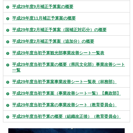
平成29年度9月補正予算案の概要
平成29年度11月補正予算案の概要
平成29年度2月補正予算案（国補正対応分）の概要
平成29年度2月補正予算案（追加分）の概要
平成29年度当初予算観光部事業改善シート一覧表
平成29年度当初予算案の概要（県民文化部）事業改善シート
一覧
平成29年度当初予算案事業改善シート一覧表（林務部）
平成29年度当初予算案（事業改善シート一覧）【農政部】
平成29年度当初予算案の事業改善シート（教育委員会）
平成29年度当初予算の概要（組織改正後）（教育委員会）