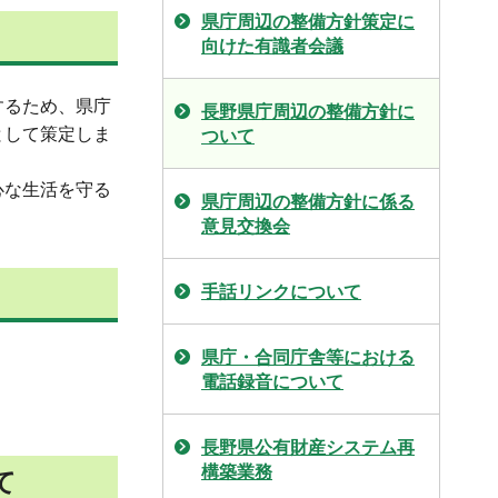
県庁周辺の整備方針策定に
向けた有識者会議
するため、県庁
長野県庁周辺の整備方針に
として策定しま
ついて
心な生活を守る
県庁周辺の整備方針に係る
意見交換会
手話リンクについて
県庁・合同庁舎等における
電話録音について
長野県公有財産システム再
構築業務
て