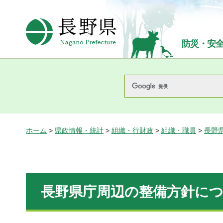
長野県Nagano Prefecture
防災・安
ホーム
>
県政情報・統計
>
組織・行財政
>
組織・職員
>
長野
長野県庁周辺の整備方針に