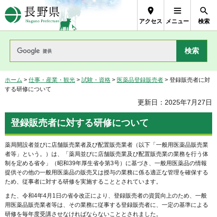
長野県Nagano Prefecture
アクセス
メニュー
検索
ホーム
>
仕事・産業・観光
>
試験・資格
>
医薬品登録販売者
> 登録販売者に対
する研修について
更新日：2025年7月27日
登録販売者に対する研修について
薬局開設者並びに店舗販売業者及び配置販売業者（以下「一般用医薬品販売業
者等」という。）は、「薬局並びに店舗販売業及び配置販売業の業務を行う体
制を定める省令」（昭和39年厚生省令第3号）に基づき、一般用医薬品の情報
提供その他の一般用医薬品の販売又は授与の業務に係る適正な管理を確保する
ため、従事者に対する研修を実施することとされています。
また、令和4年4月1日の省令改正により、登録販売者の資質向上のため、一般
用医薬品販売業者等は、その業務に従事する登録販売者に、一定の基準による
研修を毎年度受講させなければならないこととされました。