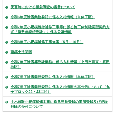
災害時における緊急調査の当番について
令和6年度除雪業務委託に係る入札情報（単体工区）
令和7年度小規模維持補修工事等に係る施工体制確認型契約方
式「複数年継続委託」に係る公募情報
令和8年度小規模補修工事当番（5月～10月）
建築士法関係
令和7年度除雪等委託業務に係る入札情報（上田市川東・真田
地区）
令和7年度除雪業務委託に係る入札情報（単体工区）
令和7年度除雪業務委託に係る入札情報の再公告について（丸
子ブロックJ2・J3工区）
土木施設小規模補修工事に係る当番登録の追加登録及び登録
解除の受付について