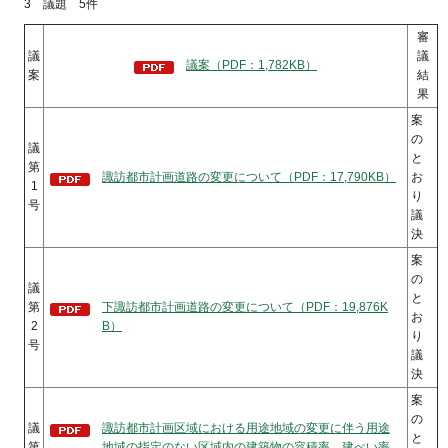
3 議題 5件
審
議
議
議案（PDF：1,782KB）
案
結
果
案
の
議
と
第
諏訪都市計画道路の変更について（PDF：17,790KB）
お
1
り
号
議
決
案
の
議
と
第
下諏訪都市計画道路の変更について（PDF：19,876K
お
2
B）
り
号
議
決
案
の
議
諏訪都市計画区域における用途地域の変更に伴う用途
と
第
地域の指定のない区域内の建築物の容積率、建ぺい率