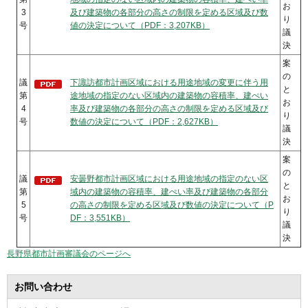
お
3
及び建築物の各部分の高さの制限を定める区域及び数
り
号
値の決定について（PDF：3,207KB）
議
決
案
の
議
下諏訪都市計画区域における用途地域の変更に伴う用
と
第
途地域の指定のない区域内の建築物の容積率、建ぺい
お
4
率及び建築物の各部分の高さの制限を定める区域及び
り
号
数値の決定について（PDF：2,627KB）
議
決
案
の
議
安曇野都市計画区域における用途地域の指定のない区
と
第
域内の建築物の容積率、建ぺい率及び建築物の各部分
お
5
の高さの制限を定める区域及び数値の決定について（P
り
号
DF：3,551KB）
議
決
長野県都市計画審議会のページへ
お問い合わせ