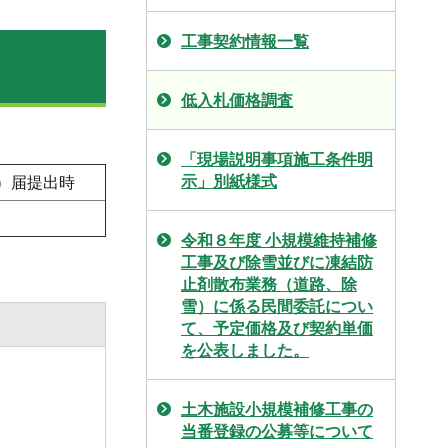
工事契約情報一覧
低入札価格調査
「現場説明事項施工条件明
示」別紙様式
）届提出時
令和８年度 小規模維持補修
工事及び除雪並びに凍結防
止剤散布業務（道路、除
雪）に係る民間委託につい
て、予定価格及び契約単価
を公表しました。
土木施設小規模補修工事の
当番登録の公募等について