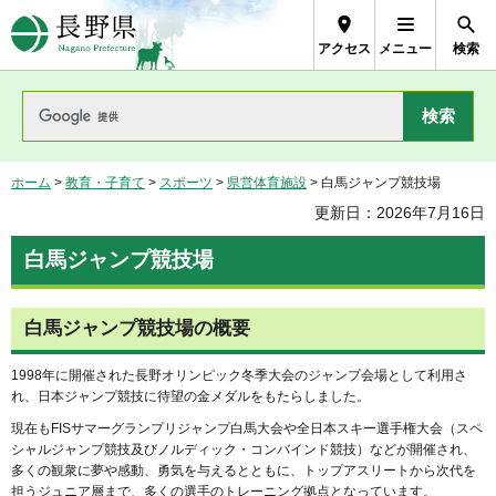
長野県Nagano Prefecture
アクセス
メニュー
検索
ホーム
>
教育・子育て
>
スポーツ
>
県営体育施設
> 白馬ジャンプ競技場
更新日：2026年7月16日
白馬ジャンプ競技場
白馬ジャンプ競技場の概要
1998年に開催された長野オリンピック冬季大会のジャンプ会場として利用さ
れ、日本ジャンプ競技に待望の金メダルをもたらしました。
現在もFISサマーグランプリジャンプ白馬大会や全日本スキー選手権大会（スペ
シャルジャンプ競技及びノルディック・コンバインド競技）などが開催され、
多くの観衆に夢や感動、勇気を与えるとともに、トップアスリートから次代を
担うジュニア層まで、多くの選手のトレーニング拠点となっています。