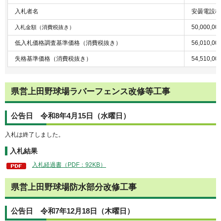
入札者名
安曇電設株
50,000,0
入札金額（消費税抜き）
低入札価格調査基準価格（消費税抜き）
56,010,0
失格基準価格（消費税抜き）
54,510,0
県営上田野球場ラバーフェンス改修等工事
公告日 令和8年4月15日（水曜日）
入札は終了しました。
入札結果
入札経過書（PDF：92KB）
県営上田野球場防水部分改修工事
公告日 令和7年12月18日（木曜日）