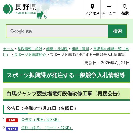
長野県Nagano Prefecture
アクセス
メニュー
検索
ホーム
>
県政情報・統計
>
組織・行財政
>
組織・職員
>
長野県の組織一覧（本
庁）
>
スポーツ振興課紹介
> スポーツ振興課が発注する一般競争入札情報等
更新日：2026年7月21日
スポーツ振興課が発注する一般競争入札情報等
白馬ジャンプ競技場電灯設備改修工事（再度公告）
公告日：令和8年7月21日（火曜日）
1
公告文（PDF：253KB）
2
質問（様式）（ワード：22KB）