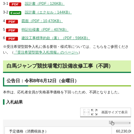
3-1
設計書（PDF：126KB）
3-2
設計書（エクセル：144KB）
4
図面（PDF：10,470KB）
5
特記仕様書（PDF：407KB）
6
建設工事標準約款（案）（PDF：596KB）
※受注希望型競争入札に係る要領・様式等については、こちらをご参照くださ
い。（
『受注希望型競争入札情報』のページへ
）
白馬ジャンプ競技場電灯設備改修工事（不調）
公告日：令和8年6月12日（金曜日）
本件は、応札者全員が失格基準価格を下回ったため、不調となりました。
入札結果
画面サイズで表示
予定価格（消費税抜き）
60,230,0