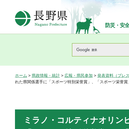
長野県Nagano Prefecture
防災・安
ホーム
>
県政情報・統計
>
広報・県民参加
>
発表資料（プレ
れた県関係選手に「スポーツ特別栄誉賞」、「スポーツ栄誉賞
ミラノ・コルティナオリン