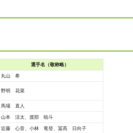
選手名（敬称略）
丸山 希
野明 花菜
馬場 直人
山本 涼太、渡部 暁斗
近藤 心音、小林 竜登、冨髙 日向子