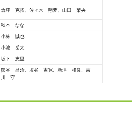
倉坪 克拓、佐々木 翔夢、山田 梨央
秋本 なな
小林 誠也
小池 岳太
坂下 恵里
熊谷 昌治、塩谷 吉寛、新津 和良、吉
川 守