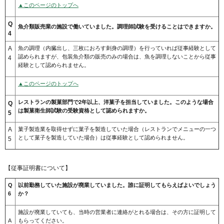
▲このページのトップへ
Q
魚介類販売業の施設で働いていました。調理師試験を受けることはできますか。
4
A
魚の調理（内臓出し、三枚におろす刺身の調理）を行っていれば従事経験として
認められますが、包装魚介類の販売のみの場合は、魚を調理しないことから従事
4
経験として認められません。
▲このページのトップへ
レストランの製菓部門で2年以上、洋菓子を担当していました。このような場合
Q
は製菓衛生師試験の受験資格として認められますか。
5
A
菓子製造業を取得せずに菓子を製造していた場合（レストランでメニューの一つ
として菓子を製造していた場合）は従事経験として認められません。
5
【従事証明書について】
Q
以前勤務していた施設が廃業していました。誰に証明してもらえばよいでしょう
6
か？
施設が廃業していても、当時の営業者に連絡がとれる場合は、その方に証明して
A
もらってください。