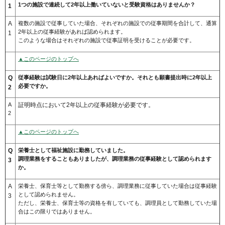
1つの施設で連続して2年以上働いていないと受験資格はありませんか？
1
A
複数の施設で従事していた場合、それぞれの施設での従事期間を合計して、通算
2年以上の従事経験があれば認められます。
1
このような場合はそれぞれの施設で従事証明を受けることが必要です。
▲このページのトップへ
Q
従事経験は試験日に2年以上あればよいですか。それとも願書提出時に2年以上
必要ですか。
2
A
証明時点において2年以上の従事経験が必要です。
2
▲このページのトップへ
Q
栄養士として福祉施設に勤務していました。
調理業務をすることもありましたが、調理業務の従事経験として認められます
3
か。
A
栄養士、保育士等として勤務する傍ら、調理業務に従事していた場合は従事経験
として認められません。
3
ただし、栄養士、保育士等の資格を有していても、調理員として勤務していた場
合はこの限りではありません。