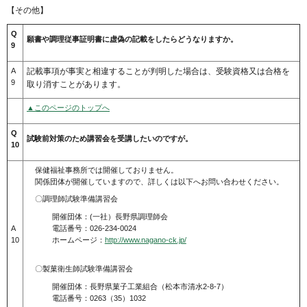
【その他】
Q
願書や調理従事証明書に虚偽の記載をしたらどうなりますか。
9
A
記載事項が事実と相違することが判明した場合は、受験資格又は合格を
9
取り消すことがあります。
▲このページのトップへ
Q
試験前対策のため講習会を受講したいのですが。
10
保健福祉事務所では開催しておりません。
関係団体が開催していますので、詳しくは以下へお問い合わせください。
〇調理師試験準備講習会
開催団体：(一社）長野県調理師会
A
電話番号：026-234-0024
10
ホームページ：
http://www.nagano-ck.jp/
〇製菓衛生師試験準備講習会
開催団体：長野県菓子工業組合（松本市清水2-8-7）
電話番号：0263（35）1032