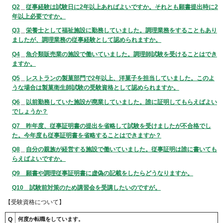
Q2
＿
従事経験は試験日に2年以上あればよいですか。それとも願書提出時に2
年以上必要ですか。
Q3
＿
栄養士として福祉施設に勤務していました。調理業務をすることもあり
ましたが、調理業務の従事経験として認められますか。
Q4
＿
魚介類販売業の施設で働いていました。調理師試験を受けることはでき
ますか。
Q5
＿
レストランの製菓部門で2年以上、洋菓子を担当していました。このよ
うな場合は製菓衛生師試験の受験資格として認められますか。
Q6
＿
以前勤務していた施設が廃業していました。誰に証明してもらえばよい
でしょうか？
Q7
＿
昨年度、従事証明書の提出を省略して試験を受けましたが不合格でし
た。今年度も従事証明書を省略することはできますか？
Q8
＿
自分の親族が経営する施設で働いていました。従事証明は誰に書いても
らえばよいですか。
Q9
＿
願書や調理従事証明書に虚偽の記載をしたらどうなりますか
。
Q10
＿
試験前対策のため講習会を受講したいのですが。
【受験資格について】
Q
何度か転職をしています。