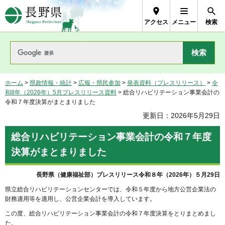
長野県Nagano Prefecture
アクセス
メニュー
検索
ホーム
>
県政情報・統計
>
広報・県民参加
>
発表資料（プレスリリース）
>
令
和8年（2026年）5月プレスリリース資料
> 総合リハビリテーション事業会計の
令和７年度決算がまとまりました
更新日：2026年5月29日
総合リハビリテーション事業会計の令和７年度
決算がまとまりました
長野県（健康福祉部）プレスリリース令和８年（2026年）５月29日
県立総合リハビリテーションセンターでは、令和５年度から地方公営企業法の
財務適用等を適用し、公営企業会計を導入しています。
この度、総合リハビリテーション事業会計の令和７年度決算をとりまとめまし
た。