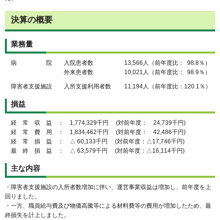
決算の概要
業務量
病 院 入院患者数 13,566人（前年度比： 98.8％）
外来患者数 10,021人（前年度比： 98.9％）
障害者支援施設 入所支援利用者数 11,194人（前年度比：120.1％）
損益
経 常 収 益 ： 1,774,329千円 (対前年度： 24,739千円)
経 常 費 用 ： 1,834,462千円 (対前年度： 42,486千円)
経 常 損 益 ： △ 60,133千円 (対前年度：△17,746千円)
最 終 損 益 ： △ 63,579千円 (対前年度：△16,114千円)
主な内容
・障害者支援施設の入所者数増加に伴い、運営事業収益は増加し、前年度を上
回りました。
・一方、職員給与費及び物価高騰等による材料費等の費用が増加したため、最
終損失を計上しました。