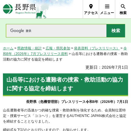
長野県Nagano Prefecture
アクセス
メニュー
検索
ホーム
>
県政情報・統計
>
広報・県民参加
>
発表資料（プレスリリース）
>
令
和8年（2026年）7月プレスリリース資料
> 山岳等における遭難者の捜索・救助
活動の協力に関する協定を締結します
更新日：2026年7月1日
山岳等における遭難者の捜索・救助活動の協力
に関する協定を締結します
長野県（危機管理部）プレスリリース令和8年（2026年）7月1日
山岳遭難者等の迅速かつ的確な捜索・救助体制を強化するため、会員制位置特
定・捜索サービス「ココヘリ」を運営するAUTHENTIC JAPAN株式会社と協定
を締結することとなりました。
締結式を下記のとおり行いますので、お知らせします。