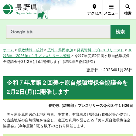
長野県Nagano Prefecture
アクセス
メニュー
検索
ホーム
>
県政情報・統計
>
広報・県民参加
>
発表資料（プレスリリース）
>
令
和8年（2026年）1月プレスリリース資料
> 令和7年度第2回美ヶ原自然環境保
全協議会を2月2日(月)に開催します（環境部自然保護課）
更新日：2026年1月26日
令和７年度第２回美ヶ原自然環境保全協議会を
2月2日(月)に開催します
長野県（環境部）プレスリリース令和８年１月26日
美ヶ原高原周辺の土地所有者、事業者、有識者及び関係行政機関等が協力し
て当該地域の自然環境を保全し、適正な利用を図るため「美ヶ原自然環境保全
協議会」(今年度第2回)を以下のとおり開催します。