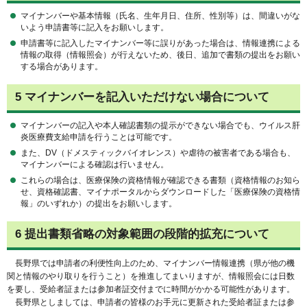
マイナンバーや基本情報（氏名、生年月日、住所、性別等）は、間違いがな
いよう申請書等に記入をお願いします。
申請書等に記入したマイナンバー等に誤りがあった場合は、情報連携による
情報の取得（情報照会）が行えないため、後日、追加で書類の提出をお願い
する場合があります。
5 マイナンバーを記入いただけない場合について
マイナンバーの記入や本人確認書類の提示ができない場合でも、ウイルス肝
炎医療費支給申請を行うことは可能です。
また、DV（ドメスティックバイオレンス）や虐待の被害者である場合も、
マイナンバーによる確認は行いません。
これらの場合は、医療保険の資格情報が確認できる書類（資格情報のお知ら
せ、資格確認書、マイナポータルからダウンロードした「医療保険の資格情
報」のいずれか）の提出をお願いします。
6 提出書類省略の対象範囲の段階的拡充について
長野県では申請者の利便性向上のため、マイナンバー情報連携（県が他の機
関と情報のやり取りを行うこと）を推進してまいりますが、情報照会には日数
を要し、受給者証または参加者証交付までに時間がかかる可能性があります。
長野県としましては、申請者の皆様のお手元に更新された受給者証または参