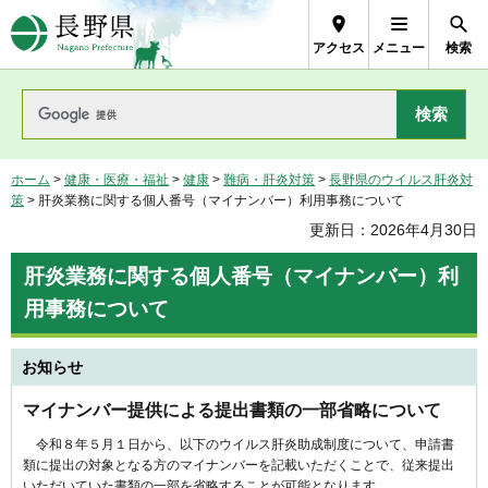
長野県Nagano Prefecture
アクセス
メニュー
検索
ホーム
>
健康・医療・福祉
>
健康
>
難病・肝炎対策
>
長野県のウイルス肝炎対
策
> 肝炎業務に関する個人番号（マイナンバー）利用事務について
更新日：2026年4月30日
肝炎業務に関する個人番号（マイナンバー）利
用事務について
お知らせ
マイナンバー提供による提出書類の一部省略について
令和８年５月１日から、以下のウイルス肝炎助成制度について、申請書
類に提出の対象となる方のマイナンバーを記載いただくことで、従来提出
いただいていた書類の一部を省略することが可能となります。