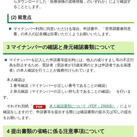
らダウンロードした「医療保険の資格情報」のいずれか）により確認す
ることとします。
(2) 留意点
マイナンバー利用に同意いただける場合、申請書中、「世帯調書兼同意
書」の本人の記名欄は自署いただくようお願いいたします。
3 マイナンバーの確認と身元確認書類について
マイナンバーを記入した申請書等提出時には、他人の成りすまし等の不正行
為を防止するため、受診者（受診者が15歳未満のときは申請者である保護
者）の本人確認を行うことが義務付けられています。
本人確認は
1 番号確認（マイナンバーが正しい番号であることの確認）
2 身元確認（マイナンバーの正しい持ち主であることの確認） を行いま
す。
それぞれ別紙「
本人確認書類について（PDF：296KB）
」により
確認をしますので、申請書等を提出する際には確認書類の提示又は写しの提出
をお願いします。
4 提出書類の省略に係る注意事項について