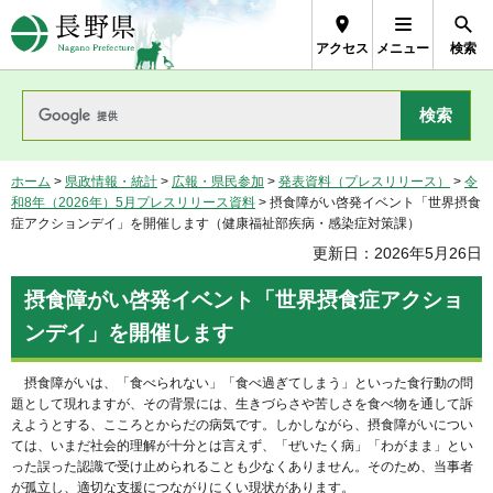
長野県Nagano Prefecture
アクセス
メニュー
検索
ホーム
>
県政情報・統計
>
広報・県民参加
>
発表資料（プレスリリース）
>
令
和8年（2026年）5月プレスリリース資料
> 摂食障がい啓発イベント「世界摂食
症アクションデイ」を開催します（健康福祉部疾病・感染症対策課）
更新日：2026年5月26日
摂食障がい啓発イベント「世界摂食症アクショ
ンデイ」を開催します
摂食障がいは、「食べられない」「食べ過ぎてしまう」といった食行動の問
題として現れますが、その背景には、生きづらさや苦しさを食べ物を通して訴
えようとする、こころとからだの病気です。しかしながら、摂食障がいについ
ては、いまだ社会的理解が十分とは言えず、「ぜいたく病」「わがまま」とい
った誤った認識で受け止められることも少なくありません。そのため、当事者
が孤立し、適切な支援につながりにくい現状があります。