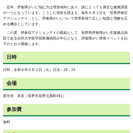
近年、摂食障がいに悩む方は増加傾向にあり、誰にとっても身近な健康課題
の一つとなっています。こうした現状を踏まえ、毎年６月２日を「世界摂食症
アクションデイ」とし、摂食障がいについて世界各地で正しい知識と理解を広
める機会としています。
この度、摂食症アクションデイの取組として、長野県摂食障がい支援拠点病
院である信州大学医学部附属病院が中心となり、摂食障がい啓発イベントを以
下のとおり開催します。
日時
日時：令和８年６月２日（火）日没～20：15
会場
善光寺 本堂（長野市長野元善町491）
参加費
無料