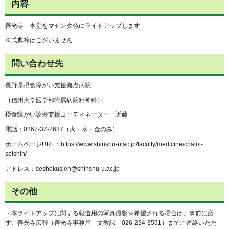
内容
善光寺 本堂をマゼンタ色にライトアップします
※式典等はございません
問い合わせ先
長野県摂食障がい支援拠点病院
（信州大学医学部附属病院精神科）
摂食障がい診療支援コーディネーター 近藤
電話：0267-37-2637（火・水・金のみ）
ホームページURL：https://www.shinshu-u.ac.jp/faculty/medicine/chair/i-
seishin/
アドレス：seshokusien@shinshu-u.ac.jp
その他
・本ライトアップに関する報道用の写真撮影を希望される場合は、事前に必
ず、善光寺広報（善光寺事務局 文教課 026-234-3591）までご連絡いただ