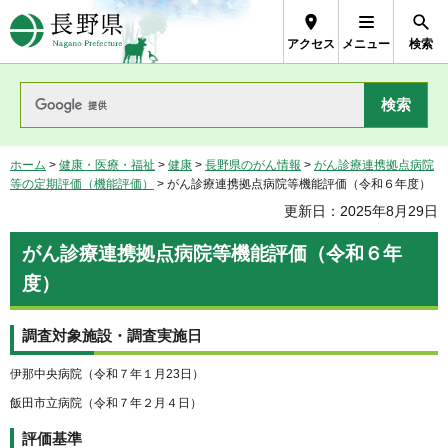
長野県Nagano Prefecture
アクセス
メニュー
検索
ホーム
>
健康・医療・福祉
>
健康
>
長野県のがん情報
>
がん診療連携拠点病院
等の定期評価（機能評価）
> がん診療連携拠点病院等機能評価（令和６年度）
更新日：2025年8月29日
がん診療連携拠点病院等機能評価（令和６年
度）
調査対象施設・調査実施日
伊那中央病院（令和７年１月23日）
飯田市立病院（令和７年２月４日）
評価基準