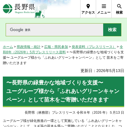
長野県Nagano Prefecture
アクセス
メニュー
検索
ホーム
>
県政情報・統計
>
広報・県民参加
>
発表資料（プレスリリース）
>
令
和8年（2026年）5月プレスリリース資料
> 〜⻑野県の緑豊かな地域づくりを⽀
援〜 ユーグループ様から「ふれあいグリーンキャンペーン」として 苗木をご寄
贈いただきます
更新日：2026年5月13日
〜⻑野県の緑豊かな地域づくりを⽀援〜
ユーグループ様から「ふれあいグリーンキャン
ペーン」として苗木をご寄贈いただきます
長野県（林務部）プレスリリース 令和８年（2026 年）５月13 日
ユーグループ様が緑化推進の一環として実施している「ふれあいグリーンキャ
ンペーン」として、スギ等の苗木を県へご寄贈いただくこととなりました。つ