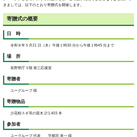
きましては、以下のとおり寄贈式を開催します。
寄贈式の概要
日 時
令和８年５月21 日（木）午後１時30 分から午後１時45 分まで
場 所
長野県庁３階 第三応接室
寄贈者
ユーグループ 様
寄贈物品
少花粉スギ等の苗木 計1,403 本
参加者
ユーグループ 代表 宇都宮 進一 様