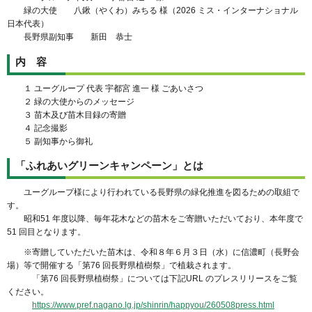
緑の大使 八鍬（やくわ）みちる 様（2026 ミス・インターナショナル
日本代表）
長野県副知事 新田 恭士
内 容
１ ユーグループ 代表 宇都宮 進一 様 ごあいさつ
２ 緑の大使からのメッセージ
３ 苗木及び苗木目録の寄贈
４ 記念撮影
５ 副知事から御礼
「ふれあいグリーンキャンペーン」とは
ユーグループ様により行われている長野県の緑化推進を図るための取組で
す。
昭和51 年度以降、毎年花木などの苗木をご寄贈いただいており、本年度で
51 回目となります。
※寄贈していただいた苗木は、令和８年６月３日（水）に信濃町（長野会
場）等で開催する「第76 回長野県植樹祭」で植栽されます。
「第76 回長野県植樹祭」については下記URL のプレスリリースをご覧
ください。
https://www.pref.nagano.lg.jp/shinrin/happyou/260508press.html