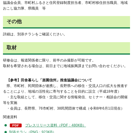
協議会会員、市町村ふるさと住民登録制度担当者、市町村移住担当職員、地域
おこし協力隊、県職員 等
その他
詳細は、別添チラシをご確認ください。
取材
研修会は、報道関係者に限り、前半のみ撮影が可能です。
取材を希望される場合は、前日までに地域振興課までお問い合わせください。
【参考】田舎暮らし「楽園信州」推進協議会について
県、市町村、民間団体が連携し、長野県への移住・交流人口の拡大を推進す
ることにより、地域の活性化に寄与することを目的に設立（平成18年度）
・主な取組として、移住・交流に関する情報発信、セミナー・相談会の開催
等を実施
・会員は、長野県、76市町村、38民間団体で構成（令和8年6月1日現在）
関連資料
プレスリリース資料（PDF：480KB）
別添チラシ（PNG：923KB）