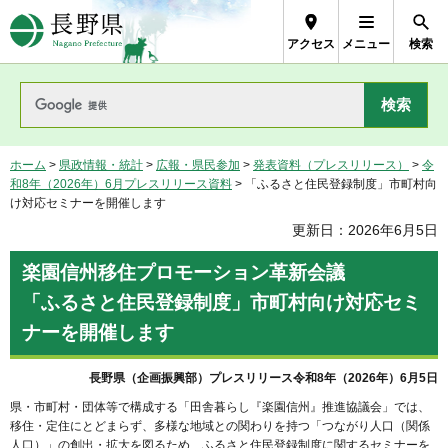
長野県Nagano Prefecture
アクセス
メニュー
検索
ホーム
>
県政情報・統計
>
広報・県民参加
>
発表資料（プレスリリース）
>
令
和8年（2026年）6月プレスリリース資料
> 「ふるさと住民登録制度」市町村向
け対応セミナーを開催します
更新日：2026年6月5日
楽園信州移住プロモーション革新会議
「ふるさと住民登録制度」市町村向け対応セミ
ナーを開催します
長野県（企画振興部）プレスリリース令和8年（2026年）6月5日
県・市町村・団体等で構成する「田舎暮らし『楽園信州』推進協議会」では、
移住・定住にとどまらず、多様な地域との関わりを持つ「つながり人口（関係
人口）」の創出・拡大を図るため、ふるさと住民登録制度に関するセミナーを