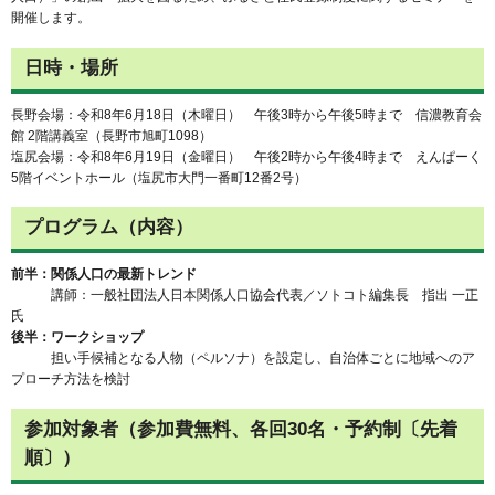
開催します。
日時・場所
長野会場：令和8年6月18日（木曜日） 午後3時から午後5時まで 信濃教育会
館 2階講義室（長野市旭町1098）
塩尻会場：令和8年6月19日（金曜日） 午後2時から午後4時まで えんぱーく
5階イベントホール（塩尻市大門一番町12番2号）
プログラム（内容）
前半：関係人口の最新トレンド
講師：一般社団法人日本関係人口協会代表／ソトコト編集長 指出 一正
氏
後半：ワークショップ
担い手候補となる人物（ペルソナ）を設定し、自治体ごとに地域へのア
プローチ方法を検討
参加対象者（参加費無料、各回30名・予約制〔先着
順〕）