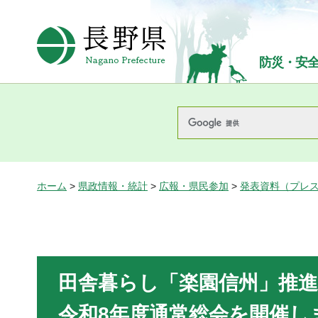
長野県Nagano Prefecture
防災・安
ホーム
>
県政情報・統計
>
広報・県民参加
>
発表資料（プレ
田舎暮らし「楽園信州」推進
令和8年度通常総会を開催し