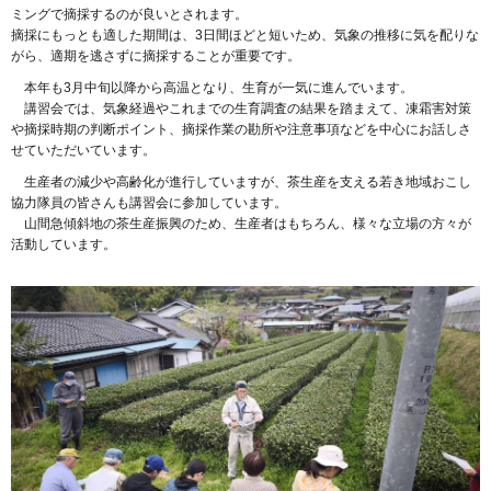
ミングで摘採するのが良いとされます。
摘採にもっとも適した期間は、3日間ほどと短いため、気象の推移に気を配りな
がら、適期を逃さずに摘採することが重要です。
本年も3月中旬以降から高温となり、生育が一気に進んでいます。
講習会では、気象経過やこれまでの生育調査の結果を踏まえて、凍霜害対策
や摘採時期の判断ポイント、摘採作業の勘所や注意事項などを中心にお話しさ
せていただいています。
生産者の減少や高齢化が進行していますが、茶生産を支える若き地域おこし
協力隊員の皆さんも講習会に参加しています。
山間急傾斜地の茶生産振興のため、生産者はもちろん、様々な立場の方々が
活動しています。