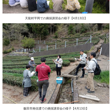
天龍村平岡での摘採講習会の様子【4月13日】
飯田市南信濃での摘採講習会の様子【4月13日】