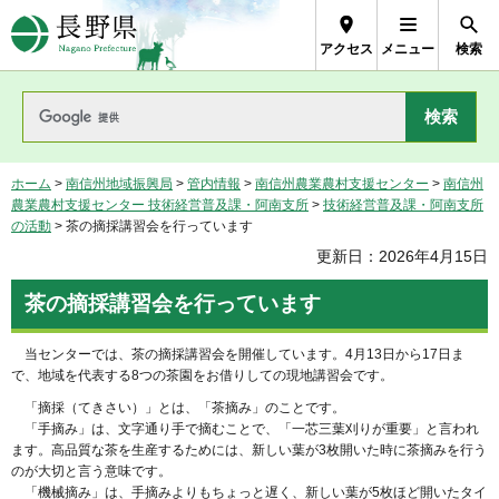
長野県Nagano Prefecture
アクセス
メニュー
検索
ホーム
>
南信州地域振興局
>
管内情報
>
南信州農業農村支援センター
>
南信州
農業農村支援センター 技術経営普及課・阿南支所
>
技術経営普及課・阿南支所
の活動
> 茶の摘採講習会を行っています
更新日：2026年4月15日
茶の摘採講習会を行っています
当センターでは、茶の摘採講習会を開催しています。4月13日から17日ま
で、地域を代表する8つの茶園をお借りしての現地講習会です。
「摘採（てきさい）」とは、「茶摘み」のことです。
「手摘み」は、文字通り手で摘むことで、「一芯三葉刈りが重要」と言われ
ます。高品質な茶を生産するためには、新しい葉が3枚開いた時に茶摘みを行う
のが大切と言う意味です。
「機械摘み」は、手摘みよりもちょっと遅く、新しい葉が5枚ほど開いたタイ