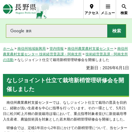
長野県Nagano Prefecture
アクセス
メニュー
検索
ホーム
>
南信州地域振興局
>
管内情報
>
南信州農業農村支援センター
>
南信州
農業農村支援センター 技術経営普及課・阿南支所
>
技術経営普及課・阿南支所
の活動
> なしジョイント仕立て栽培新梢管理研修会を開催しました
更新日：2026年6月1日
なしジョイント仕立て栽培新梢管理研修会を開
催しました
南信州農業農村支援センターでは、なしジョイント仕立て栽培の普及を目的
に、経験が浅い生産者を中心に指導を行っています。その一環として、5月21
日に松川町上片桐の新規栽培ほ場において、重点指導対象者並びに新規栽培導
入生産者、農協技術員を対象とした若木期の新梢管理研修会を開催しました。
研修会では、定植1年目から2年目にかけての新梢管理について、当センター