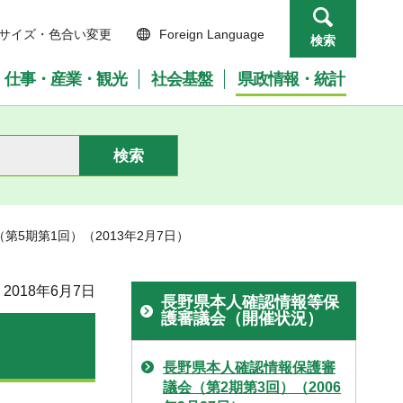
サイズ・色合い変更
Foreign Language
検索
仕事・産業・観光
社会基盤
県政情報・統計
第5期第1回）（2013年2月7日）
2018年6月7日
長野県本人確認情報等保
護審議会（開催状況）
）
長野県本人確認情報保護審
議会（第2期第3回）（2006