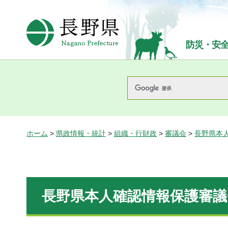
長野県Nagano Prefecture
防災・安
ホーム
>
県政情報・統計
>
組織・行財政
>
審議会
>
長野県本
長野県本人確認情報保護審議会