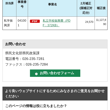
事業番
担当課
2月補正
事業名
号
(国補正対
補正後
応分)
11,127,8
私学振
04100
私立学校振興費（PD
24,570
90
興課
1
F：372KB）
お問い合わせ
県民文化部県民政策課
電話番号：026-235-7281
ファックス：026-235-7284
より良いウェブサイトにするためにみなさまのご意見をお聞かせ
ください
このページの情報は役に立ちましたか？