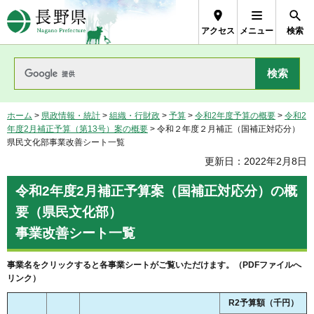
長野県Nagano Prefecture
アクセス
メニュー
検索
ホーム
>
県政情報・統計
>
組織・行財政
>
予算
>
令和2年度予算の概要
>
令和2
年度2月補正予算（第13号）案の概要
> 令和２年度２月補正（国補正対応分）
県民文化部事業改善シート一覧
更新日：2022年2月8日
令和2年度2月補正予算案（国補正対応分）の概
要（県民文化部）
事業改善シート一覧
事業名をクリックすると各事業シートがご覧いただけます。（PDFファイルへ
リンク）
R2予算額（千円）