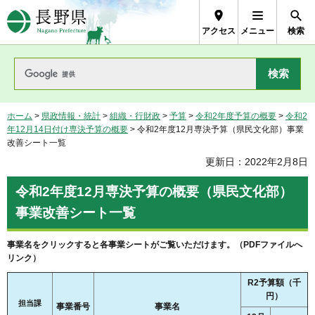
長野県Nagano Prefecture
アクセス
メニュー
検索
ホーム
>
県政情報・統計
>
組織・行財政
>
予算
>
令和2年度予算の概要
>
令和2
年12月14日付け専決予算の概要
> 令和2年度12月専決予算（県民文化部）事業
改善シート一覧
更新日：2022年2月8日
令和2年度12月専決予算の概要（県民文化部）
事業改善シート一覧
事業名をクリックすると各事業シートがご覧いただけます。（PDFファイルへ
リンク）
R2予算額（千
円）
担当課
事業番号
事業名