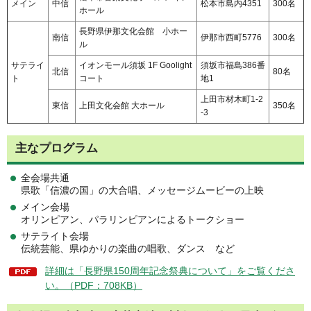
メイン
中信
松本市島内4351
300名
ホール
長野県伊那文化会館 小ホー
南信
伊那市西町5776
300名
ル
サテライ
イオンモール須坂 1F Goolight
須坂市福島386番
北信
80名
ト
コート
地1
上田市材木町1-2
東信
上田文化会館 大ホール
350名
-3
主なプログラム
全会場共通
県歌「信濃の国」の大合唱、メッセージムービーの上映
メイン会場
オリンピアン、パラリンピアンによるトークショー
サテライト会場
伝統芸能、県ゆかりの楽曲の唱歌、ダンス など
詳細は「長野県150周年記念祭典について」をご覧くださ
い。（PDF：708KB）