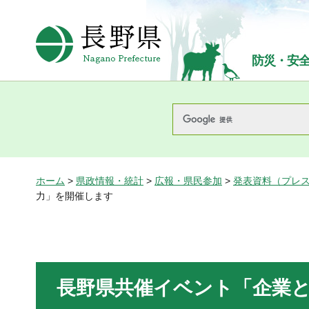
長野県Nagano Prefecture
防災・安
ホーム
>
県政情報・統計
>
広報・県民参加
>
発表資料（プレ
力」を開催します
長野県共催イベント「企業と