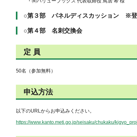
・㈱バリューブックス 代表取締役 鳥居 希 様
○第３部 パネルディスカッション ※
○第４部 名刺交換会
定 員
50名（参加無料）
申込方法
以下のURLからお申込みください。
https://www.kanto.meti.go.jp/seisaku/chukak