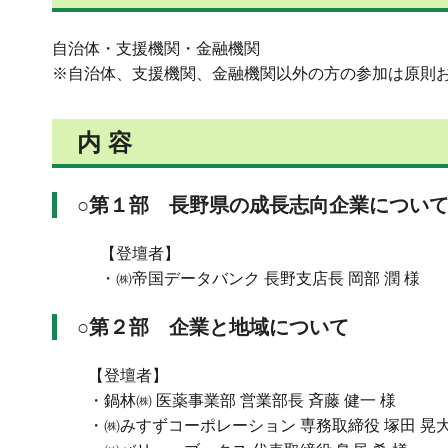
自治体・支援機関・金融機関
※自治体、支援機関、金融機関以外の方の参加は原則
内 容
○第１部 長野県の成長志向企業につい
【登壇者】
・㈱帝国データバンク 長野支店長 岡部 潤 様
○第２部 企業と地域について
【登壇者】
・鍋林㈱ 医薬事業部 営業部長 斉藤 健一 様
・㈱みすずコーポレーション 専務取締役 塚田 晃大