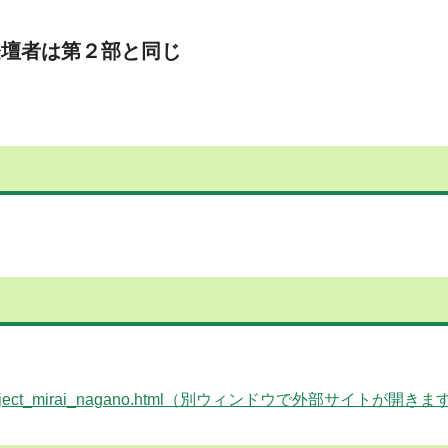
登壇者は第２部と同じ
u/kigyo_project_mirai_nagano.html（別ウィンドウで外部サイトが開き