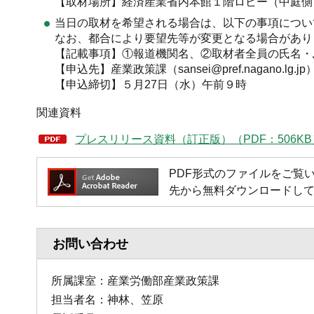
【取材場所】経済産業省内本館１階ロビー（中庭側
当日の取材を希望される場合は、以下の事項につい
なお、都合により要望先等が変更となる場合があり
【記載事項】①報道機関名、②取材者全員の氏名・
【申込先】産業政策課（sansei@pref.nagano.lg.jp
【申込締切】５月27日（水）午前９時
関連資料
プレスリリース資料（訂正版）（PDF：506KB
PDF形式のファイルをご覧いただく
先から無料ダウンロードし
お問い合わせ
所属課室：産業労働部産業政策課
担当者名：神林、笠原