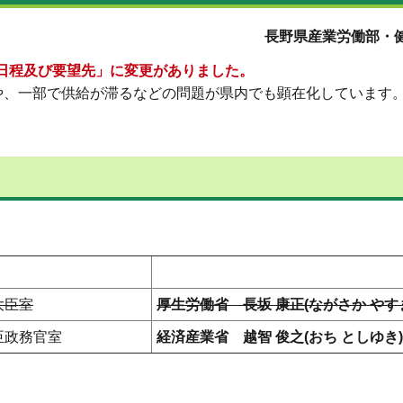
長野県産業労働部・健
日程及び要望先」に変更がありました。
や、一部で供給が滞るなどの問題が県内でも顕在化しています
大臣室
厚生労働省 長坂 康正(ながさか やす
臣政務官室
経済産業省 越智 俊之(おち としゆき