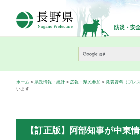
長野県Nagano Prefecture
防災・安
ホーム
>
県政情報・統計
>
広報・県民参加
>
発表資料（プレ
います
【訂正版】阿部知事が中東