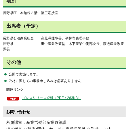
場所
長野県庁 本館棟３階 第三応接室
出席者（予定）
長野県石油商業組合 高見澤理事長、平林専務理事他
長野県 田中産業政策監、木下産業労働部次長、渡邉産業政策
課長
その他
公開で実施します。
取材に際しての事前申し込みは必要ありません。
関連リンク
プレスリリース資料（PDF：263KB）
お問い合わせ
所属課室：産業労働部産業政策課
担当者名：(担当)団体・サービス産業振興係 小岩井、小林