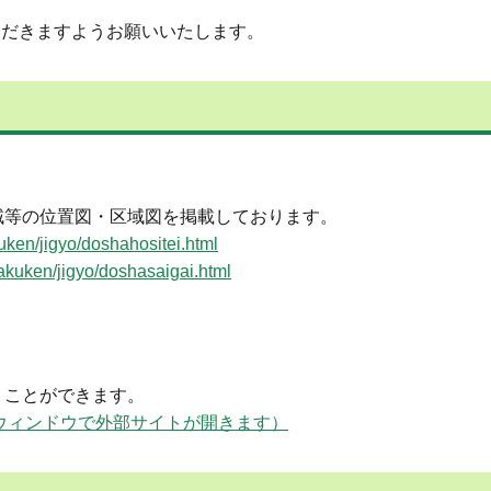
ただきますようお願いいたします。
等の位置図・区域図を掲載しております。
uken/jigyo/doshahositei.html
sakuken/jigyo/doshasaigai.html
ことができます。
sabogis/（別ウィンドウで外部サイトが開きます）