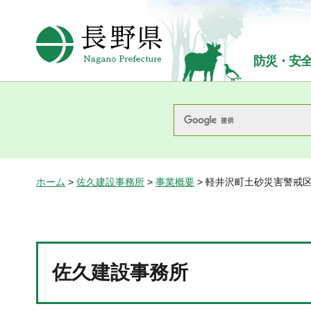
長野県Nagano Prefecture
防災・安
ホーム
>
佐久建設事務所
>
事業概要
> 軽井沢町土砂災害警戒
佐久建設事務所