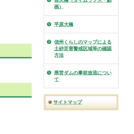
佐久橋（タイムラプス・動
画）
平原大橋
信州くらしのマップによる
土砂災害警戒区域等の確認
方法
県営ダムの事前放流につい
て
サイトマップ
。