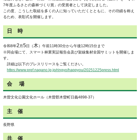
7年度ふるさとの森林づくり賞」の受賞者として決定しました。
この度、こうした取組を多くの人に知っていただくとともに、その功績を称え
るため、表彰式を開催します。
日 時
2
5
木
令和8年
月
日（
）午前11時30分から午後12時15分まで
※同会場にて、スマート林業実証報告会及び架線集材全国サミットを開催しま
す。
詳細は以下のプレスリリースをご覧ください。
https://www.pref.nagano.lg.jp/ringyo/happyou/20251225press.html
会 場
木曽文化公園文化ホール（木曽郡木曽町日義4898-37）
主 催
長野県
共 催