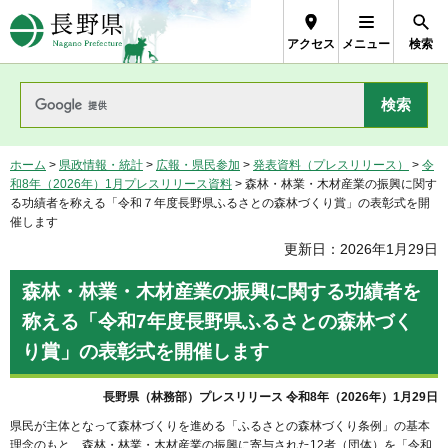
長野県Nagano Prefecture
アクセス
メニュー
検索
ホーム
>
県政情報・統計
>
広報・県民参加
>
発表資料（プレスリリース）
>
令
和8年（2026年）1月プレスリリース資料
> 森林・林業・木材産業の振興に関す
る功績者を称える「令和７年度長野県ふるさとの森林づくり賞」の表彰式を開
催します
更新日：2026年1月29日
森林・林業・木材産業の振興に関する功績者を
称える「令和7年度長野県ふるさとの森林づく
り賞」の表彰式を開催します
長野県（林務部）プレスリリース 令和8年（2026年）1月29日
県民が主体となって森林づくりを進める「ふるさとの森林づくり条例」の基本
理念のもと、森林・林業・木材産業の振興に寄与された12者（団体）を「令和