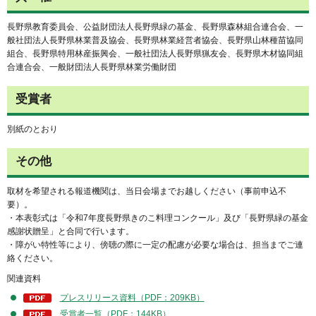
長野県教育委員会、公益財団法人長野県緑の基金、長野県森林組合連合会、一
般社団法人長野県林業普及協会、長野県林業経営者協会、長野県山林種苗協同
組合、長野県特用林産振興会、一般社団法人長野県猟友会、長野県木材協同組
合連合会、一般財団法人長野県林業労働財団
受賞者
別紙のとおり
その他
取材を希望される報道機関は、当日会場までお越しください（事前申込不
要）。
・本表彰式は「令和7年度長野県きのこ料理コンクール」及び「長野県緑の基金
感謝状贈呈」と合同で行います。
・障がい特性等により、傍聴の際に一定の配慮が必要な場合は、担当までご連
絡ください。
関連資料
プレスリリース資料（PDF：209KB）
受賞者一覧（PDF：144KB）