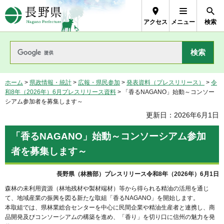
長野県Nagano Prefecture
アクセス
メニュー
検索
ホーム
>
県政情報・統計
>
広報・県民参加
>
発表資料（プレスリリース）
>
令
和8年（2026年）6月プレスリリース資料
> 「香るNAGANO」始動～コンソー
シアム参加者を募集します～
更新日：2026年6月1日
「香るNAGANO」始動～コンソーシアム参加
者を募集します～
長野県（林務部）プレスリリース令和8年（2026年）6月1日
森林の未利用資源（林地残材や製材端材）等から得られる精油の活用を通じ
て、地域産業の振興を図る新たな取組「香るNAGANO」を開始します。
本取組では、県林業総合センターを中心に民間企業や精油生産者と連携し、商
品開発及びコンソーシアムの構築を進め、「香り」を切り口に信州の魅力を発