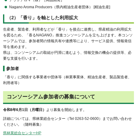
アットアロマ（株）［商品開発］
Nagano Aroma Producers（県内精油生産者団体） [精油生産]
（2）「香り」を軸とした利用拡大
生産者、製造者、利用者などが「香り」を接点に連携し、県産精油の利用拡大
を図るため、「香るNAGANO」推進コンソーシアムを立ち上げます。本コンソ
ーシアムでは、参加者間の情報共有や連携等により、サービス提供、情報発信
等を進めます。
県は、コンソーシアムの取組が円滑に進むよう、情報交換の機会の提供等、必
要な支援を行います。
参加者
「香り」に関係する事業者や団体等（林業事業体、精油生産者、製品製造者、
利用者等）
コンソーシアム参加者の募集について
令和8年6月1日（月曜日）
より募集を開始します。
詳細については、県林業総合センター（Tel 0263-52-0600）までお問い合わせ
ください。（随時募集）
県林業総合センターHP