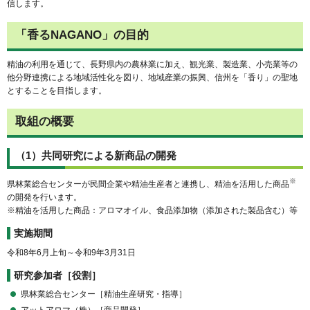
信します。
「香るNAGANO」の目的
精油の利用を通じて、長野県内の農林業に加え、観光業、製造業、小売業等の
他分野連携による地域活性化を図り、地域産業の振興、信州を「香り」の聖地
とすることを目指します。
取組の概要
（1）共同研究による新商品の開発
※
県林業総合センターが民間企業や精油生産者と連携し、精油を活用した商品
の開発を行います。
※精油を活用した商品：アロマオイル、食品添加物（添加された製品含む）等
実施期間
令和8年6月上旬～令和9年3月31日
研究参加者［役割］
県林業総合センター［精油生産研究・指導］