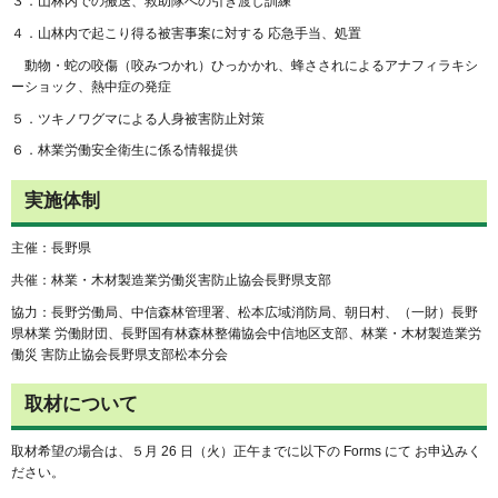
３．山林内での搬送、救助隊への引き渡し訓練
４．山林内で起こり得る被害事案に対する 応急手当、処置
動物・蛇の咬傷（咬みつかれ）ひっかかれ、蜂さされによるアナフィラキシ
ーショック、熱中症の発症
５．ツキノワグマによる人身被害防止対策
６．林業労働安全衛生に係る情報提供
実施体制
主催：長野県
共催：林業・木材製造業労働災害防止協会長野県支部
協力：長野労働局、中信森林管理署、松本広域消防局、朝日村、（一財）長野
県林業 労働財団、長野国有林森林整備協会中信地区支部、林業・木材製造業労
働災 害防止協会長野県支部松本分会
取材について
取材希望の場合は、５月 26 日（火）正午までに以下の Forms にて お申込みく
ださい。