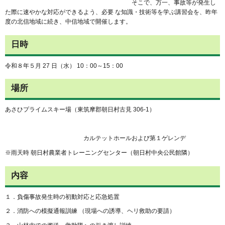
そこで、万一、事故等が発生し
た際に速やかな対応ができるよう、必要 な知識・技術等を学ぶ講習会を、昨年
度の北信地域に続き、中信地域で開催します。
日時
令和８年５月 27 日（水） 10：00～15：00
場所
あさひプライムスキー場（東筑摩郡朝日村古見 306-1）
カルテットホールおよび第１ゲレンデ
※雨天時 朝日村農業者トレーニングセンター（朝日村中央公民館隣）
内容
１．負傷事故発生時の初動対応と応急処置
２．消防への模擬通報訓練 （現場への誘導、ヘリ救助の要請）