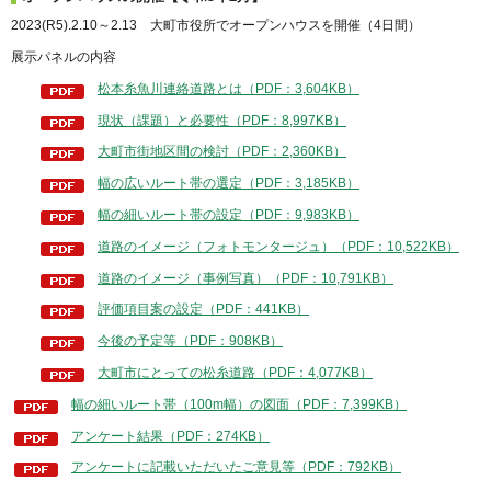
2023(R5).2.10～2.13 大町市役所でオープンハウスを開催（4日間）
展示パネルの内容
松本糸魚川連絡道路とは（PDF：3,604KB）
現状（課題）と必要性（PDF：8,997KB）
大町市街地区間の検討（PDF：2,360KB）
幅の広いルート帯の選定（PDF：3,185KB）
幅の細いルート帯の設定（PDF：9,983KB）
道路のイメージ（フォトモンタージュ）（PDF：10,522KB）
道路のイメージ（事例写真）（PDF：10,791KB）
評価項目案の設定（PDF：441KB）
今後の予定等（PDF：908KB）
大町市にとっての松糸道路（PDF：4,077KB）
幅の細いルート帯（100m幅）の図面（PDF：7,399KB）
アンケート結果（PDF：274KB）
アンケートに記載いただいたご意見等（PDF：792KB）