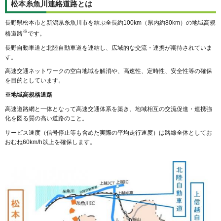
松本糸魚川連絡道路とは
長野県松本市と新潟県糸魚川市を結ぶ全長約100km（県内約80km）の地域高規
※
格道路
です。
長野自動車道と北陸自動車道を連結し、広域的な交流・連携が期待されていま
す。
高速交通ネットワークの空白地域を解消や、高速性、定時性、安全性等の確保
を目的としています。
※地域高規格道路
高速道路網と一体となって高速交通体系を築き、地域相互の交流促進・連携強
化を図る質の高い道路のこと。
サービス速度（信号停止等も含めた実際の平均走行速度）は路線全体としてお
おむね60km/h以上を確保します。