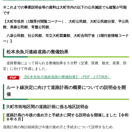
※これまでの事業説明会等の資料は大町市内の以下の公共施設でも縦覧が可能
です
【大町市役所（1階受付閲覧コーナー）、大町公民館、大町公民館分室、平公民
館、美麻公民館、常盤公民館、
八坂公民館、社公民館、市立大町図書館、大町合同庁舎（1階行政情報コーナ
ー）】
松本糸魚川連絡道路の整備効果
道路整備によって得られる整備効果を５分野（交通、医療、観光、産業、防
災）に分けて作成しました。
【松本糸魚川連絡道路の整備効果】（PDF：2,570KB）
ルート線決定に向けて道路計画の概要についての説明会を開
催
大町市街地区間の道路計画に係る地区説明会
道路計画の今後の進め方と手続きに関する説明会を開催しました【令和
８年６月】
道路計画の検討経緯及び今後の進め方と手続きについて説明するため、