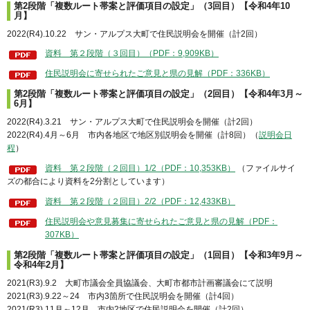
第2段階「複数ルート帯案と評価項目の設定」（3回目）【令和4年10
月】
2022(R4).10.22 サン・アルプス大町で住民説明会を開催（計2回）
資料 第２段階（３回目）（PDF：9,909KB）
住民説明会に寄せられたご意見と県の見解（PDF：336KB）
第2段階「複数ルート帯案と評価項目の設定」（2回目）【令和4年3月～
6月】
2022(R4).3.21 サン・アルプス大町で住民説明会を開催（計2回）
2022(R4).4月～6月 市内各地区で地区別説明会を開催（計8回）（
説明会日
程
）
資料 第２段階（２回目）1/2（PDF：10,353KB）
（ファイルサイ
ズの都合により資料を2分割としています）
資料 第２段階（２回目）2/2（PDF：12,433KB）
住民説明会や意見募集に寄せられたご意見と県の見解（PDF：
307KB）
第2段階「複数ルート帯案と評価項目の設定」（1回目）【
令和3年9月～
令和4年2月】
2021(R3).9.2 大町市議会全員協議会、大町市都市計画審議会にて説明
2021(R3).9.22～24 市内3箇所で住民説明会を開催（計4回）
2021(R3).11月～12月 市内2地区で住民説明会を開催（計2回）