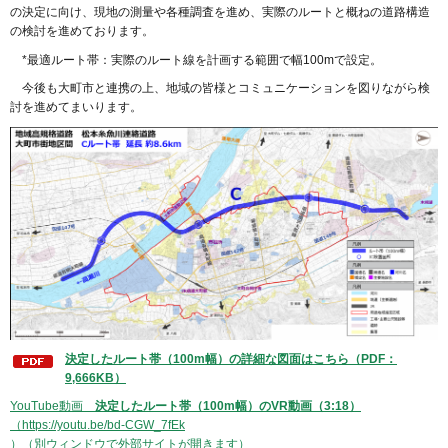
の決定に向け、現地の測量や各種調査を進め、実際のルートと概ねの道路構造
の検討を進めております。
*最適ルート帯：実際のルート線を計画する範囲で幅100mで設定。
今後も大町市と連携の上、地域の皆様とコミュニケーションを図りながら検
討を進めてまいります。
決定したルート帯（100m幅）の詳細な図面はこちら（PDF：
9,666KB）
YouTube動画
決定したルート帯（100m幅）のVR動画（3:18）
（https://youtu.be/bd-CGW_7fEk
）（別ウィンドウで外部サイトが開きます）