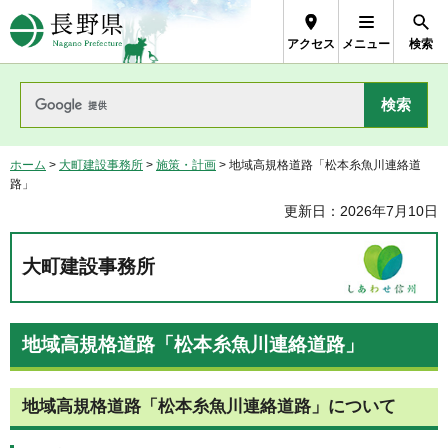
長野県Nagano Prefecture
アクセス
メニュー
検索
ホーム
>
大町建設事務所
>
施策・計画
> 地域高規格道路「松本糸魚川連絡道
路」
更新日：2026年7月10日
大町建設事務所
地域高規格道路「松本糸魚川連絡道路」
地域高規格道路「松本糸魚川連絡道路」について