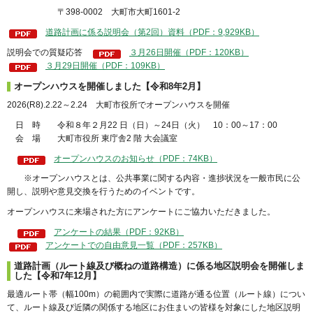
〒398-0002 大町市大町1601-2
道路計画に係る説明会（第2回）資料（PDF：9,929KB）
説明会での質疑応答
３月26日開催（PDF：120KB）
３月29日開催（PDF：109KB）
オープンハウスを開催しました【令和8年2月】
2026(R8).2.22～2.24 大町市役所でオープンハウスを開催
日 時 令和８年２月22 日（日）～24日（火） 10：00～17：00
会 場 大町市役所 東庁舎2 階 大会議室
オープンハウスのお知らせ（PDF：74KB）
※オープンハウスとは、公共事業に関する内容・進捗状況を一般市民に公
開し、説明や意見交換を行うためのイベントです。
オープンハウスに来場された方にアンケートにご協力いただきました。
アンケートの結果（PDF：92KB）
アンケートでの自由意見一覧（PDF：257KB）
道路計画（ルート線及び概ねの道路構造）に係る地区説明会を開催しま
した【令和7年12月】
最適ルート帯（幅100m）の範囲内で実際に道路が通る位置（ルート線）につい
て、ルート線及び近隣の関係する地区にお住まいの皆様を対象にした地区説明